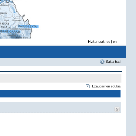
Hizkuntzak:
eu
|
en
Saioa hasi
Ezaugarrien edukia