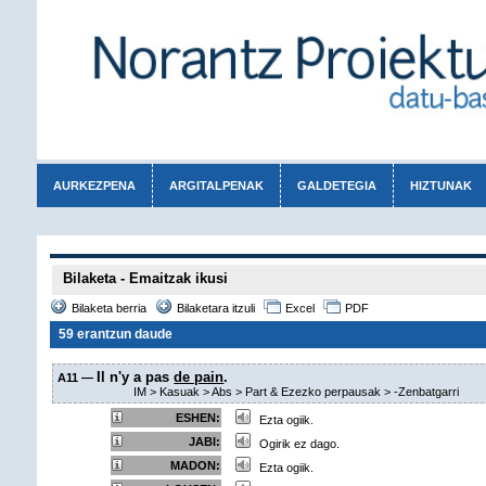
AURKEZPENA
ARGITALPENAK
GALDETEGIA
HIZTUNAK
Bilaketa - Emaitzak ikusi
Bilaketa berria
Bilaketara itzuli
Excel
PDF
59 erantzun daude
Il n'y a pas
de pain
.
A11 —
IM
>
Kasuak
>
Abs
>
Part & Ezezko perpausak
>
-Zenbatgarri
ESHEN:
Ezta ogiik.
JABI:
Ogirik ez dago.
MADON:
Ezta ogiik.