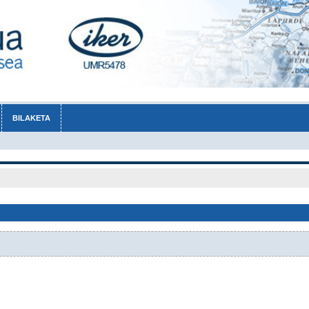
BILAKETA