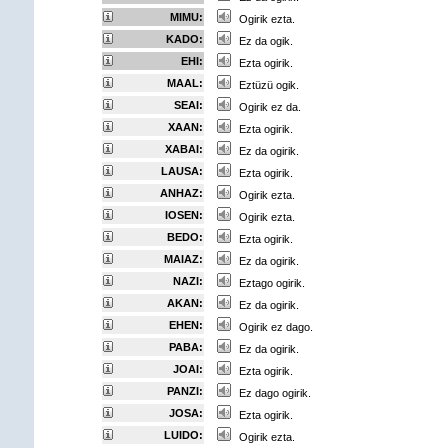
MIMU:
Ogirik ezta.
KADO:
Ez da ogik.
EHI:
Ezta ogirik.
MAAL:
Eztüzü ogik.
SEAI:
Ogirik ez da.
XAAN:
Ezta ogirik.
XABAI:
Ez da ogirik.
LAUSA:
Ezta ogirik.
ANHAZ:
Ogirik ezta.
IOSEN:
Ogirik ezta.
BEDO:
Ezta ogirik.
MAIAZ:
Ez da ogirik.
NAZI:
Eztago ogirik.
AKAN:
Ez da ogirik.
EHEN:
Ogirik ez dago.
PABA:
Ez da ogirik.
JOAI:
Ezta ogirik.
PANZI:
Ez dago ogirik.
JOSA:
Ezta ogirik.
LUIDO:
Ogirik ezta.