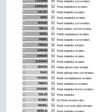
LOUSEN:
Peiok balakike zuri erraiten.
GERBAR:
Peiok balekikezü erraiten.
XALEZ:
Peiok balakike erraiten.
ANIZ:
Peiok badakike erraiten.
MAIHE:
Peiok balakike zuri erraiten.
BELU:
Peiok dakike zuri hoi erratea.
REES:
Pollok badakikezü erraiten.
PIEPA:
Peiok balakike zuri erraiten.
PIEGE:
Peiok balakike erraten.
JOBAN:
Peiok balakike erraiten.
ADBAR:
Peiok balakike erraiten.
XLEAHA:
Peiok balakike erraiten.
JEDON:
Pellok jakinen luke erraitia.
RAZI:
Peiok jakingo luke zuri erratea.
YOSAN:
Peiok zui balakikezü erraiten.
PIMUS:
Peiok balaikikezü erraiten.
GRAAR:
Peiok balakike horren erraiten.
XALAI:
Peiok balakike.
KOBA:
Ori Peiok erranen dizu.
MOBA:
Peiok zuri erran jakin dezake.
BERLA:
Peiok balakike erraiten.