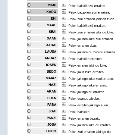
MIMU:
Peiok balakikezu erraiten.
KADO:
Peiok bazakien zuri erraitea.
EHI:
Peiok zuri erraiten jakinen zuen.
MAAL:
Peiok balakikezü erraiten.
SEAI:
Peiok zuri erraiten jakingo luke.
XAAN:
Peiok jakinen luke zuri erraiten.
XABAI:
Peiok errango dizu.
LAUSA:
Peiok jakinen du zuri ori erraitea.
ANHAZ:
Peiok balakike erraiten.
IOSEN:
Peiok erraten jakingo luke.
BEDO:
Peiok jakin laike erraitea.
MAIAZ:
Peiok jakingo luke zuei erraten.
NAZI:
Peiok jakingo luke erraten.
AKAN:
Peiok jakingo du erraiten.
EHEN:
Peiok esango zizuke.
PABA:
Peiok erraiten jakingo zuen.
JOAI:
Peiok balakike.
PANZI:
Peiok erranen bazaitu.
JOSA:
Peiok jakinen luke ori erraten.
LUIDO:
Peiok zuri erraiten jakingo du.