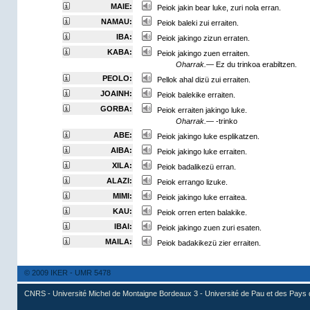
MAIE:
Peiok jakin bear luke, zuri nola erran.
NAMAU:
Peiok baleki zui erraiten.
IBA:
Peiok jakingo zizun erraten.
KABA:
Peiok jakingo zuen erraiten.
Oharrak.—
Ez du trinkoa erabiltzen.
PEOLO:
Pellok ahal dizü zui erraiten.
JOAINH:
Peiok balekike erraiten.
GORBA:
Peiok erraiten jakingo luke.
Oharrak.—
-trinko
ABE:
Peiok jakingo luke esplikatzen.
AIBA:
Peiok jakingo luke erraiten.
XILA:
Peiok badalikezü erran.
ALAZI:
Peiok errango lizuke.
MIMI:
Peiok jakingo luke erraitea.
KAU:
Peiok orren erten balakike.
IBAI:
Peiok jakingo zuen zuri esaten.
MAILA:
Peiok badakikezü zier erraiten.
© 2009 IKER - UMR 5478
CNRS - Université Michel de Montaigne Bordeaux 3 - Université de Pau et des Pays 