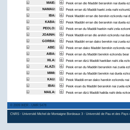
MAIE:
Peiok erran dio Maddiri berarekin nai duela e
NAMAU:
Peiok erran dü Maddii haeki zela nahi ezkuntü
IBA:
Peiok Maddiri erran dio berekin ezkondu nai d
KABA:
Peiok Maddiri erran dio berarekin nai duela e
PEOLO:
Peiok erran du Maddii haekin nahi zela ezkont
JOAINH:
Peiok Maddii erran dio arekin ezkondu nai due
GORBA:
Peiok Maddiri erran dako berekin nai zuela e
ABE:
Peiok erran dako Maddiri berekin ezkondu nai
AIBA:
Peiok erran du Maddiri berekin ezkondu bear 
XILA:
Peiok erran dizü Maddii haekilan nahi zila ezk
ALAZI:
Peiok erran du Maddiri berarekin nai zuela e
MIMI:
Peiok erran du Maddiri berekin nai duela ezk
KAU:
Peiok Maddii erran dako harekin ezkondu nai d
IBAI:
Peiok esan du Maddiri berarekin nai zuela ez
MAILA:
Peiok erran dizü Maddii haikila nahi dela ezko
© 2009 IKER - UMR 5478
CNRS - Université Michel de Montaigne Bordeaux 3 - Université de Pau et des Pays 