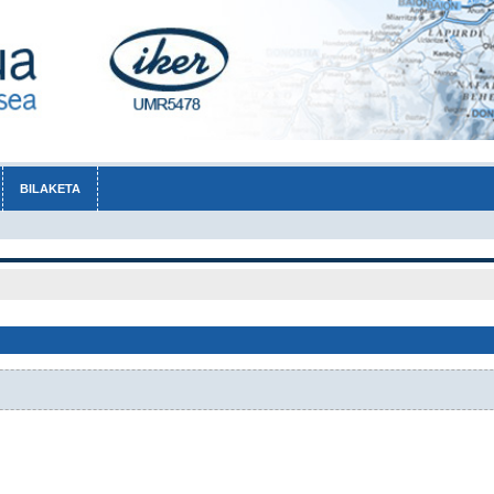
BILAKETA