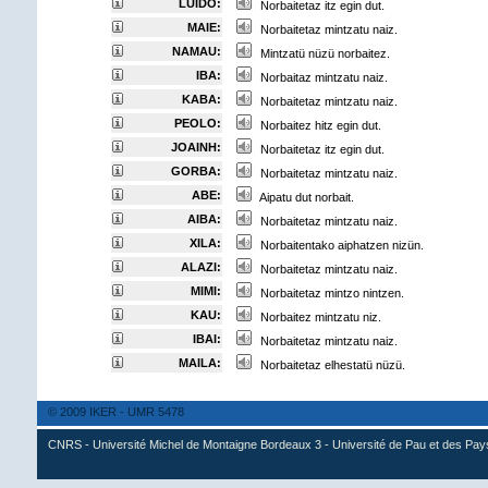
LUIDO:
Norbaitetaz itz egin dut.
MAIE:
Norbaitetaz mintzatu naiz.
NAMAU:
Mintzatü nüzü norbaitez.
IBA:
Norbaitaz mintzatu naiz.
KABA:
Norbaitetaz mintzatu naiz.
PEOLO:
Norbaitez hitz egin dut.
JOAINH:
Norbaitetaz itz egin dut.
GORBA:
Norbaitetaz mintzatu naiz.
ABE:
Aipatu dut norbait.
AIBA:
Norbaitetaz mintzatu naiz.
XILA:
Norbaitentako aiphatzen nizün.
ALAZI:
Norbaitetaz mintzatu naiz.
MIMI:
Norbaitetaz mintzo nintzen.
KAU:
Norbaitez mintzatu niz.
IBAI:
Norbaitetaz mintzatu naiz.
MAILA:
Norbaitetaz elhestatü nüzü.
© 2009 IKER - UMR 5478
CNRS - Université Michel de Montaigne Bordeaux 3 - Université de Pau et des Pays