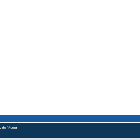
 de l'Adour