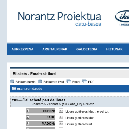
AURKEZPENA
ARGITALPENAK
GALDETEGIA
HIZTUNAK
Bilaketa - Emaitzak ikusi
Bilaketa berria
Bilaketara itzuli
Excel
PDF
59 erantzun daude
J'ai acheté
peu de livres
.
C88 —
Joskera >
Zenbatz
>
guti
>
Abs_Obj
>
NKmz
ESHEN:
Liburu gutti erosi dut... erosi tut.
JABI:
Liburu gutti erosi dut.
MADON:
Liburu gutti erosi ut.