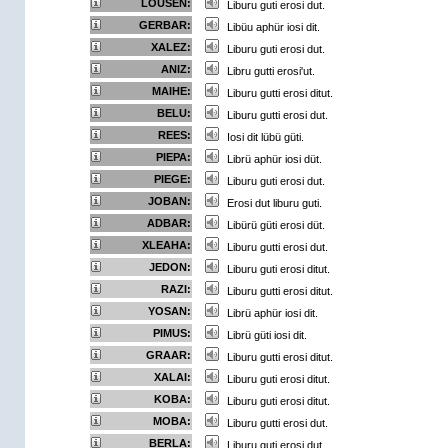
LOUSEN:
Liburu guti erosi dut.
GERBAR:
Libüu aphür iosi dit.
XALEZ:
Liburu guti erosi dut.
ANIZ:
Libru gutti erosi'ut.
MAIHE:
Liburu gutti erosi ditut.
BELU:
Liburu gutti erosi dut.
REES:
Iosi dit lübü güti.
PIEPA:
Librü aphür iosi düt.
PIEGE:
Liburu guti erosi dut.
JOBAN:
Erosi dut liburu guti.
ADBAR:
Libürü güti erosi düt.
XLEAHA:
Liburu gutti erosi dut.
JEDON:
Liburu guti erosi ditut.
RAZI:
Liburu gutti erosi ditut.
YOSAN:
Librü aphür iosi dit.
PIMUS:
Librü güti iosi dit.
GRAAR:
Liburu gutti erosi ditut.
XALAI:
Liburu guti erosi ditut.
KOBA:
Liburu guti erosi ditut.
MOBA:
Liburu gutti erosi dut.
BERLA:
Liburu guti erosi dut.