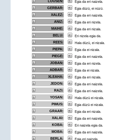
LOUSEN:
Egia da eri naizela.
GERBAR:
Egia düzü, ei nüzü.
XALEZ:
Egia da eri naizela.
ANIZ:
Egia da eri nizela.
MAIHE:
Egia da eri nizala.
BELU:
Eri nizela egia da.
REES:
Hala düzü, ei nizala.
PIEPA:
Egia da ei nizala.
PIEGE:
Egia da eri naizela.
JOBAN:
Egia da eri nizela.
ADBAR:
Egia da ei nizala.
XLEAHA:
Egia da eri nizala.
JEDON:
Egia da eri naizela.
RAZI:
Egia da eri naizela.
YOSAN:
Hala düzü ei nizala.
PIMUS:
Egia düzü ei nizala.
GRAAR:
Egia da eri nizala.
XALAI:
Egia da eri naizela.
KOBA:
Eri naizela egia da.
MOBA:
Egia da eri naizela.
BERLA:
Egia eri naizela.