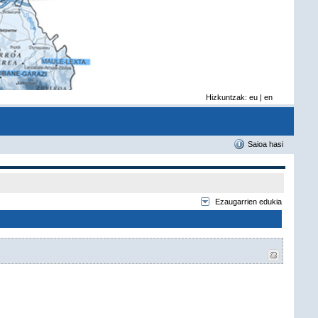
Hizkuntzak:
eu
|
en
Saioa hasi
Ezaugarrien edukia