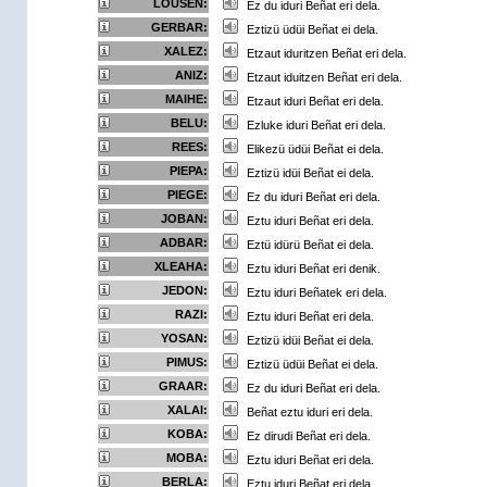
LOUSEN:
Ez du iduri Beñat eri dela.
GERBAR:
Eztizü üdüi Beñat ei dela.
XALEZ:
Etzaut iduritzen Beñat eri dela.
ANIZ:
Etzaut iduitzen Beñat eri dela.
MAIHE:
Etzaut iduri Beñat eri dela.
BELU:
Ezluke iduri Beñat eri dela.
REES:
Elikezü üdüi Beñat ei dela.
PIEPA:
Eztizü idüi Beñat ei dela.
PIEGE:
Ez du iduri Beñat eri dela.
JOBAN:
Eztu iduri Beñat eri dela.
ADBAR:
Eztü idürü Beñat ei dela.
XLEAHA:
Eztu iduri Beñat eri denik.
JEDON:
Eztu iduri Beñatek eri dela.
RAZI:
Eztu iduri Beñat eri dela.
YOSAN:
Eztizü idüi Beñat ei dela.
PIMUS:
Eztizü üdüi Beñat ei dela.
GRAAR:
Ez du iduri Beñat eri dela.
XALAI:
Beñat eztu iduri eri dela.
KOBA:
Ez dirudi Beñat eri dela.
MOBA:
Eztu iduri Beñat eri dela.
BERLA:
Eztu iduri Beñat eri dela.