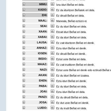
MIMU:
Iztu iduri Beñat eri dela.
KADO:
Ez da iduritzen Beñatek eri dela.
EHI:
Ez dirudi Beñat eri dela.
MAAL:
Maneala, Beñat eztüzü ei.
SEAI:
Ez du iduri Beñat eri dela.
XAAN:
Etzait iduri Beñat eri dela.
XABAI:
Ez da iduri Beñat eri dela.
LAUSA:
Ez zait iduritzen Beñat eri denik.
ANHAZ:
Eztu iduri Beñat eri denik.
IOSEN:
Ez dirudi Beñat eri denik.
BEDO:
Eztut uste Beñat eri dela.
MAIAZ:
Ez zait iruditzen Beñat eri denik.
NAZI:
Eztut uste Beñat eri denik edo eztirudi Beñat e
AKAN:
Ez du iduri Beñat eri izaitea.
EHEN:
Eztu iduri Beñat eri denik.
PABA:
Ez du iduri Beñat eri dela.
JOAI:
Eztu iduri Beñat eri dela.
PANZI:
Ez du dirudi Beñat eri dela.
JOSA:
Ez dut uste Beñat eri denik.
LUIDO:
Ez du irudi Beñat eri dela.