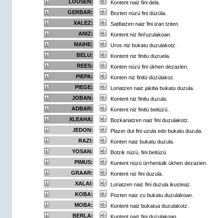
LOUSEN:
Kontent naiz fini dela.
GERBAR:
Bozten nüzü fini düzüla.
XALEZ:
Satifatzen naiz fini izan tziten.
ANIZ:
Kontent niz fini'uzulakoan.
MAIHE:
Uros niz bukatu duzulakotz.
BELU:
Kontent niz finitu duzuela.
REES:
Konten nüzü fini ükhen dezazien.
PIEPA:
Konten niz finitü düzülakoz.
PIEGE:
Loriatzen naiz jakitia bukatu duzula.
JOBAN:
Kontent niz finitu duzula.
ADBAR:
Kontent niz finitü beitüzü.
XLEAHA:
Bozkariatzen naiz fini duzulakotz.
JEDON:
Plazer dut fini uzula edo bukatu duzula.
RAZI:
Konten naiz bukatu duzula.
YOSAN:
Botzik nüzü, fini beitüzü.
PIMUS:
Kuntent nüzü ürrhentüik ükhen dezazien.
GRAAR:
Kontent niz fini duzula.
XALAI:
Loriatzen naiz fini duzula ikusteaz.
KOBA:
Pozten naiz zu bukatu duzulakoan.
MOBA:
Kontent naiz bukatua duzulakotz.
BERLA:
Kuntent naiz fini duzulakoan.