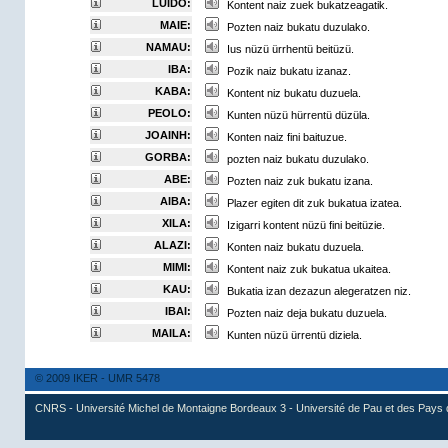
LUIDO:
Kontent naiz zuek bukatzeagatik.
MAIE:
Pozten naiz bukatu duzulako.
NAMAU:
Ius nüzü ürrhentü beitüzü.
IBA:
Pozik naiz bukatu izanaz.
KABA:
Kontent niz bukatu duzuela.
PEOLO:
Kunten nüzü hürrentü düzüla.
JOAINH:
Konten naiz fini baituzue.
GORBA:
pozten naiz bukatu duzulako.
ABE:
Pozten naiz zuk bukatu izana.
AIBA:
Plazer egiten dit zuk bukatua izatea.
XILA:
Izigarri kontent nüzü fini beitüzie.
ALAZI:
Konten naiz bukatu duzuela.
MIMI:
Kontent naiz zuk bukatua ukaitea.
KAU:
Bukatia izan dezazun alegeratzen niz.
IBAI:
Pozten naiz deja bukatu duzuela.
MAILA:
Kunten nüzü ürrentü diziela.
© 2009 IKER - UMR 5478
CNRS - Université Michel de Montaigne Bordeaux 3 - Université de Pau et des Pays 