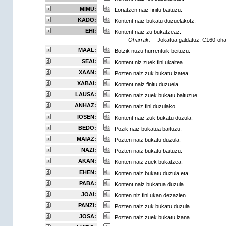
MIMU:
Loriatzen naiz finitu baituzu.
KADO:
Kontent naiz bukatu duzuelakotz.
EHI:
Kontent naiz zu bukatzeaz.
Oharrak.—
Jokatua galdatuz: C160-oha
MAAL:
Botzik nüzü hürrentüik beitüzü.
SEAI:
Kontent niz zuek fini ukaitea.
XAAN:
Pozten naiz zuk bukatu izatea.
XABAI:
Kontent naiz finitu duzuela.
LAUSA:
Konten naiz zuek bukatu baituzue.
ANHAZ:
Konten naiz fini duzulako.
IOSEN:
Kontent naiz zuk bukatu duzula.
BEDO:
Pozik naiz bukatua baituzu.
MAIAZ:
Pozten naiz bukatu duzula.
NAZI:
Pozten naiz bukatu baituzu.
AKAN:
Konten naiz zuek bukatzea.
EHEN:
Konten naiz bukatu duzula eta.
PABA:
Kontent naiz bukatua duzula.
JOAI:
Konten niz fini ukan dezazien.
PANZI:
Pozten naiz zuk bukatu duzula.
JOSA:
Pozten naiz zuek bukatu izana.