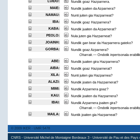
LUIDO:
Nundik goaz Hazparnera.
MAIE:
Nundik juaiten da Azparnera?
NAMAU:
Nunti juiten gia Hazparneat?
IBA:
Nundik goaz Hazparnera?
KABA:
Nundik juaiten da Azparnerat?
PEOLO:
Nula juten gia Hazparneat?
JOAINH:
Nundik gan bear da Hazparnera gateko?
GORBA:
Nundik goaz Azparnera?
Oharrak.—
Ondotik inpertsonala erabili
ABE:
Nundik juaiten gira Hazparnera?
AIBA:
Nundik goaz Hazparnerat?
XILA:
Nunti juiten gia Hazparnea?
ALAZI:
Nundik joaten da Hazparnerat?
MIMI:
Nundik Azparnera goaz?
KAU:
Nundik joaiten da Hazparnera?
IBAI:
Nundik Azparnera joaiten gira?
Oharrak.—
Ondotik inpertsonala erabilt
MAILA:
Nuntik joaiten gia Hazparneat?
© 2009 IKER - UMR 5478
CNRS - Université Michel de Montaigne Bordeaux 3 - Université de Pau et des Pays 