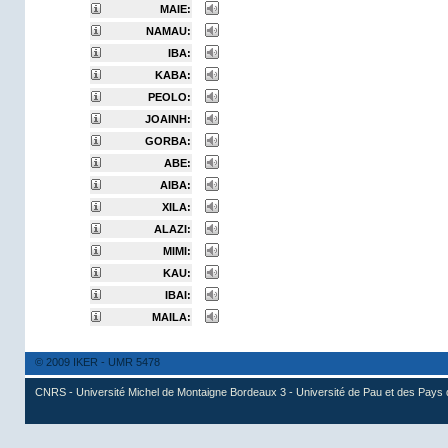
MAIE:
NAMAU:
IBA:
KABA:
PEOLO:
JOAINH:
GORBA:
ABE:
AIBA:
XILA:
ALAZI:
MIMI:
KAU:
IBAI:
MAILA:
© 2009 IKER - UMR 5478
CNRS - Université Michel de Montaigne Bordeaux 3 - Université de Pau et des Pays 