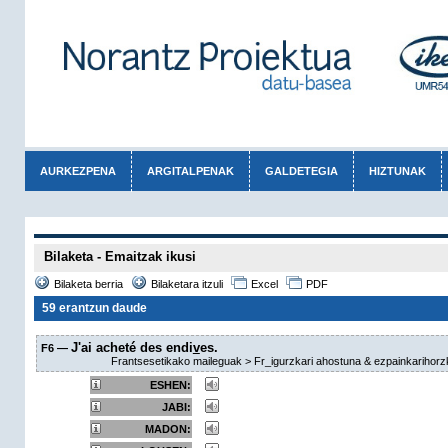
AURKEZPENA
ARGITALPENAK
GALDETEGIA
HIZTUNAK
Bilaketa - Emaitzak ikusi
Bilaketa berria
Bilaketara itzuli
Excel
PDF
59 erantzun daude
J'ai acheté des endi
v
es.
F6 —
Frantsesetikako maileguak > Fr_igurzkari ahostuna & ezpainkarihorzk
ESHEN:
JABI:
MADON: