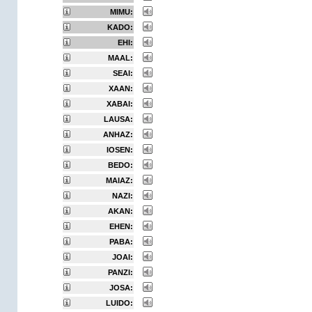
MIMU:
KADO:
EHI:
MAAL:
SEAI:
XAAN:
XABAI:
LAUSA:
ANHAZ:
IOSEN:
BEDO:
MAIAZ:
NAZI:
AKAN:
EHEN:
PABA:
JOAI:
PANZI:
JOSA:
LUIDO: