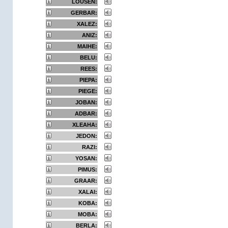
LOUSEN:
GERBAR:
XALEZ:
ANIZ:
MAIHE:
BELU:
REES:
PIEPA:
PIEGE:
JOBAN:
ADBAR:
XLEAHA:
JEDON:
RAZI:
YOSAN:
PIMUS:
GRAAR:
XALAI:
KOBA:
MOBA:
BERLA: