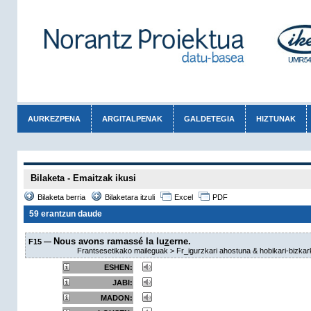
AURKEZPENA
ARGITALPENAK
GALDETEGIA
HIZTUNAK
Bilaketa - Emaitzak ikusi
Bilaketa berria
Bilaketara itzuli
Excel
PDF
59 erantzun daude
Nous avons ramassé la lu
z
erne.
F15 —
Frantsesetikako maileguak > Fr_igurzkari ahostuna & hobikari-bizkark
ESHEN:
JABI:
MADON: