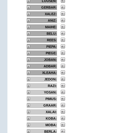
LOUSEN:
GERBAR:
XALEZ:
ANIZ:
MAIHE:
BELU:
REES:
PIEPA:
PIEGE:
JOBAN:
ADBAR:
XLEAHA:
JEDON:
RAZI:
YOSAN:
PIMUS:
GRAAR:
XALAI:
KOBA:
MOBA:
BERLA: