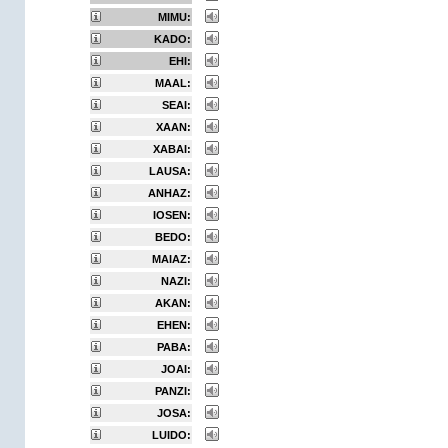
MIMU:
KADO:
EHI:
MAAL:
SEAI:
XAAN:
XABAI:
LAUSA:
ANHAZ:
IOSEN:
BEDO:
MAIAZ:
NAZI:
AKAN:
EHEN:
PABA:
JOAI:
PANZI:
JOSA:
LUIDO: