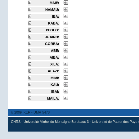
MAIE:
NAMAU:
IBA:
KABA:
PEOLO:
JOAINH:
GORBA:
ABE:
AIBA:
XILA:
ALAZI:
MIMI:
KAU:
IBAI:
MAILA:
© 2009 IKER - UMR 5478
CNRS - Université Michel de Montaigne Bordeaux 3 - Université de Pau et des Pays 