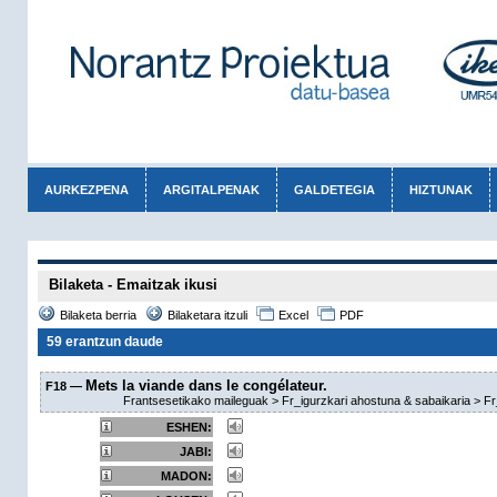
AURKEZPENA
ARGITALPENAK
GALDETEGIA
HIZTUNAK
Bilaketa - Emaitzak ikusi
Bilaketa berria
Bilaketara itzuli
Excel
PDF
59 erantzun daude
Mets la viande dans le con
g
élateur.
F18 —
Frantsesetikako maileguak > Fr_igurzkari ahostuna & sabaikaria > Fr
ESHEN:
JABI:
MADON: