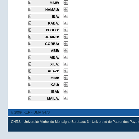
MAIE:
NAMAU:
IBA:
KABA:
PEOLO:
JOAINH:
GORBA:
ABE:
AIBA:
XILA:
ALAZI:
MIMI:
KAU:
IBAI:
MAILA:
© 2009 IKER - UMR 5478
CNRS - Université Michel de Montaigne Bordeaux 3 - Université de Pau et des Pays 