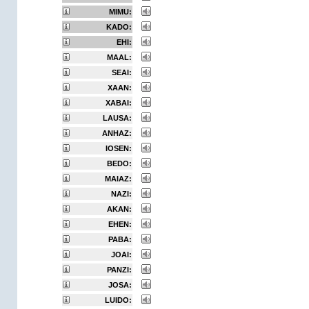
MIMU:
KADO:
EHI:
MAAL:
SEAI:
XAAN:
XABAI:
LAUSA:
ANHAZ:
IOSEN:
BEDO:
MAIAZ:
NAZI:
AKAN:
EHEN:
PABA:
JOAI:
PANZI:
JOSA:
LUIDO: