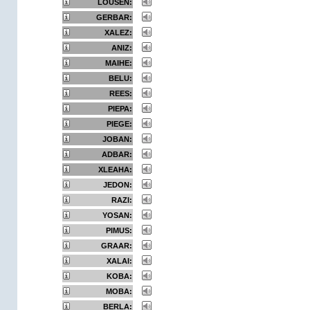
LOUSEN:
GERBAR:
XALEZ:
ANIZ:
MAIHE:
BELU:
REES:
PIEPA:
PIEGE:
JOBAN:
ADBAR:
XLEAHA:
JEDON:
RAZI:
YOSAN:
PIMUS:
GRAAR:
XALAI:
KOBA:
MOBA:
BERLA: