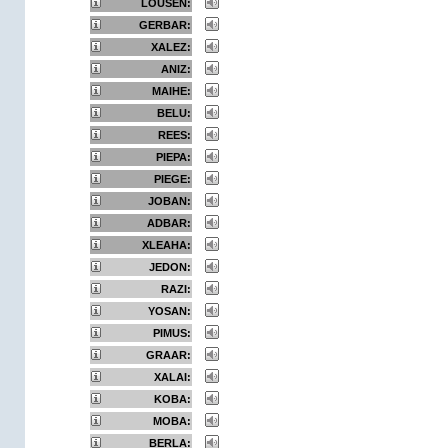
LOUSEN:
GERBAR:
XALEZ:
ANIZ:
MAIHE:
BELU:
REES:
PIEPA:
PIEGE:
JOBAN:
ADBAR:
XLEAHA:
JEDON:
RAZI:
YOSAN:
PIMUS:
GRAAR:
XALAI:
KOBA:
MOBA:
BERLA: