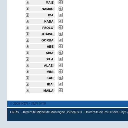
MAIE:
NAMAU:
IBA:
KABA:
PEOLO:
JOAINH:
GORBA:
ABE:
AIBA:
XILA:
ALAZI:
MIMI:
KAU:
IBAI:
MAILA:
© 2009 IKER - UMR 5478
CNRS - Université Michel de Montaigne Bordeaux 3 - Université de Pau et des Pays 