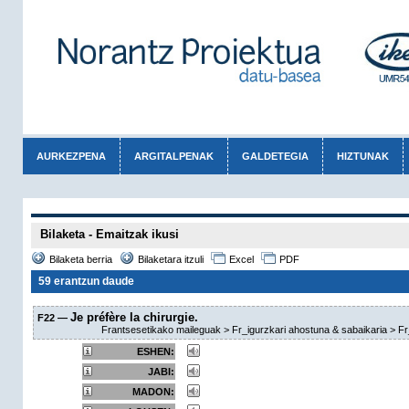
AURKEZPENA
ARGITALPENAK
GALDETEGIA
HIZTUNAK
Bilaketa - Emaitzak ikusi
Bilaketa berria
Bilaketara itzuli
Excel
PDF
59 erantzun daude
Je préfère la chirur
g
ie.
F22 —
Frantsesetikako maileguak > Fr_igurzkari ahostuna & sabaikaria > Fr
ESHEN:
JABI:
MADON: