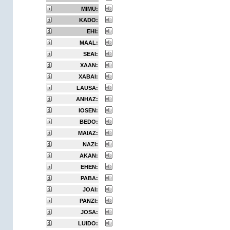
MIMU:
KADO:
EHI:
MAAL:
SEAI:
XAAN:
XABAI:
LAUSA:
ANHAZ:
IOSEN:
BEDO:
MAIAZ:
NAZI:
AKAN:
EHEN:
PABA:
JOAI:
PANZI:
JOSA:
LUIDO: