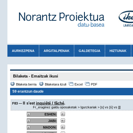
AURKEZPENA
ARGITALPENAK
GALDETEGIA
HIZTUNAK
Bilaketa - Emaitzak ikusi
Bilaketa berria
Bilaketara itzuli
Excel
PDF
59 erantzun daude
Il s'est
inquiété / fâché
.
F83 —
Fr_eraginez galdu oposaketak > Igurzkariak > [s] vs [ś] vs [ʃ]
ESHEN:
JABI:
MADON: