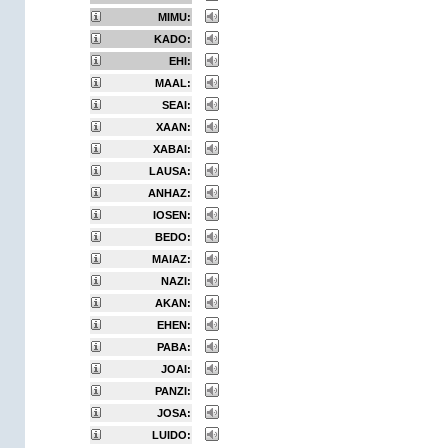
MIMU:
KADO:
EHI:
MAAL:
SEAI:
XAAN:
XABAI:
LAUSA:
ANHAZ:
IOSEN:
BEDO:
MAIAZ:
NAZI:
AKAN:
EHEN:
PABA:
JOAI:
PANZI:
JOSA:
LUIDO: