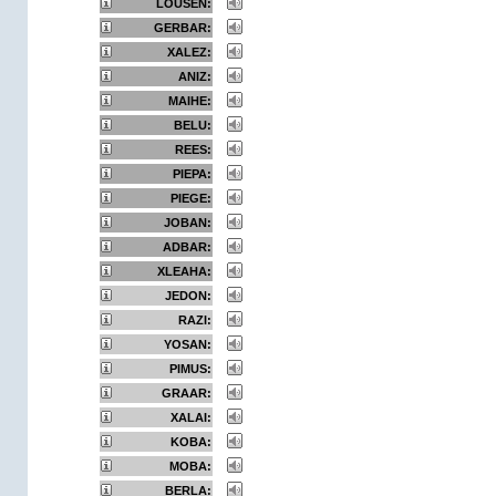
LOUSEN:
GERBAR:
XALEZ:
ANIZ:
MAIHE:
BELU:
REES:
PIEPA:
PIEGE:
JOBAN:
ADBAR:
XLEAHA:
JEDON:
RAZI:
YOSAN:
PIMUS:
GRAAR:
XALAI:
KOBA:
MOBA:
BERLA: