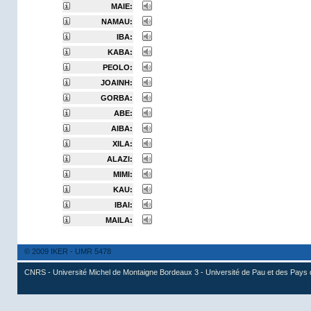
MAIE:
NAMAU:
IBA:
KABA:
PEOLO:
JOAINH:
GORBA:
ABE:
AIBA:
XILA:
ALAZI:
MIMI:
KAU:
IBAI:
MAILA:
© 2009 IKER - UMR 5478
CNRS - Université Michel de Montaigne Bordeaux 3 - Université de Pau et des Pays 