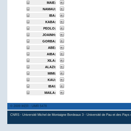
MAIE:
NAMAU:
IBA:
KABA:
PEOLO:
JOAINH:
GORBA:
ABE:
AIBA:
XILA:
ALAZI:
MIMI:
KAU:
IBAI:
MAILA:
© 2009 IKER - UMR 5478
CNRS - Université Michel de Montaigne Bordeaux 3 - Université de Pau et des Pays 