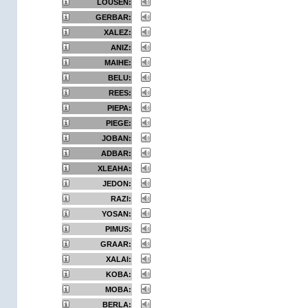
LOUSEN:
GERBAR:
XALEZ:
ANIZ:
MAIHE:
BELU:
REES:
PIEPA:
PIEGE:
JOBAN:
ADBAR:
XLEAHA:
JEDON:
RAZI:
YOSAN:
PIMUS:
GRAAR:
XALAI:
KOBA:
MOBA:
BERLA: