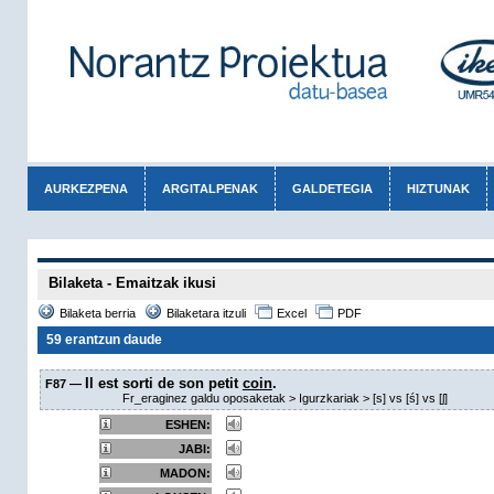
AURKEZPENA
ARGITALPENAK
GALDETEGIA
HIZTUNAK
Bilaketa - Emaitzak ikusi
Bilaketa berria
Bilaketara itzuli
Excel
PDF
59 erantzun daude
Il est sorti de son petit
coin
.
F87 —
Fr_eraginez galdu oposaketak > Igurzkariak > [s] vs [ś] vs [ʃ]
ESHEN:
JABI:
MADON: