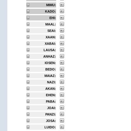
MIMU:
KADO:
EHI:
MAAL:
SEAI:
XAAN:
XABAI:
LAUSA:
ANHAZ:
IOSEN:
BEDO:
MAIAZ:
NAZI:
AKAN:
EHEN:
PABA:
JOAI:
PANZI:
JOSA:
LUIDO: