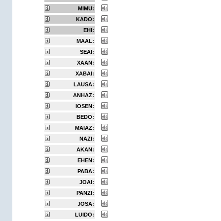
MIMU:
KADO:
EHI:
MAAL:
SEAI:
XAAN:
XABAI:
LAUSA:
ANHAZ:
IOSEN:
BEDO:
MAIAZ:
NAZI:
AKAN:
EHEN:
PABA:
JOAI:
PANZI:
JOSA:
LUIDO: