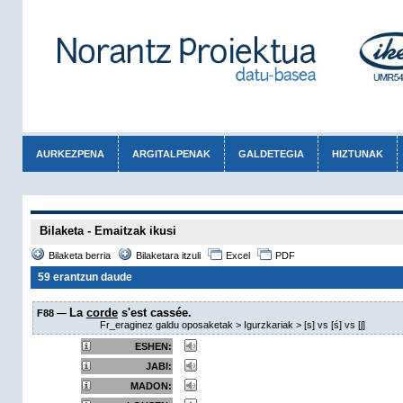
AURKEZPENA
ARGITALPENAK
GALDETEGIA
HIZTUNAK
Bilaketa - Emaitzak ikusi
Bilaketa berria
Bilaketara itzuli
Excel
PDF
59 erantzun daude
La
corde
s'est cassée.
F88 —
Fr_eraginez galdu oposaketak > Igurzkariak > [s] vs [ś] vs [ʃ]
ESHEN:
JABI:
MADON: