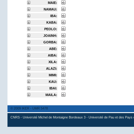
MAIE:
NAMAU:
IBA:
KABA:
PEOLO:
JOAINH:
GORBA:
ABE:
AIBA:
XILA:
ALAZI:
MIMI:
KAU:
IBAI:
MAILA:
© 2009 IKER - UMR 5478
CNRS - Université Michel de Montaigne Bordeaux 3 - Université de Pau et des Pays 