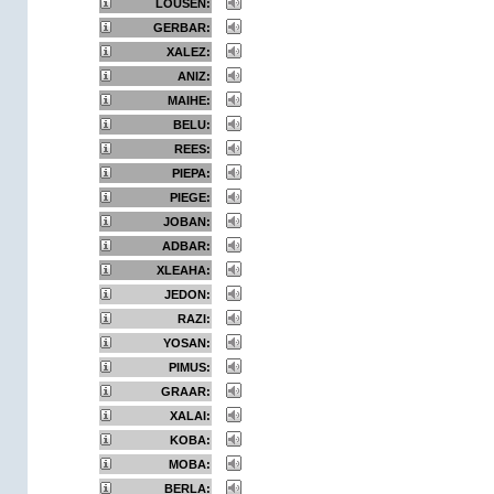
LOUSEN:
GERBAR:
XALEZ:
ANIZ:
MAIHE:
BELU:
REES:
PIEPA:
PIEGE:
JOBAN:
ADBAR:
XLEAHA:
JEDON:
RAZI:
YOSAN:
PIMUS:
GRAAR:
XALAI:
KOBA:
MOBA:
BERLA: