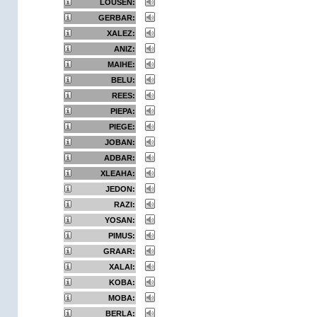
LOUSEN:
GERBAR:
XALEZ:
ANIZ:
MAIHE:
BELU:
REES:
PIEPA:
PIEGE:
JOBAN:
ADBAR:
XLEAHA:
JEDON:
RAZI:
YOSAN:
PIMUS:
GRAAR:
XALAI:
KOBA:
MOBA:
BERLA: