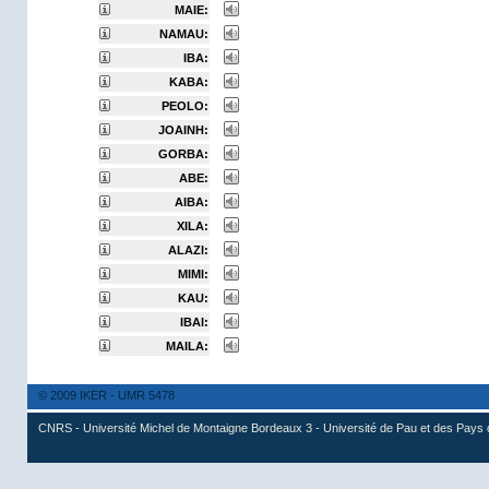
MAIE:
NAMAU:
IBA:
KABA:
PEOLO:
JOAINH:
GORBA:
ABE:
AIBA:
XILA:
ALAZI:
MIMI:
KAU:
IBAI:
MAILA:
© 2009 IKER - UMR 5478
CNRS - Université Michel de Montaigne Bordeaux 3 - Université de Pau et des Pays 