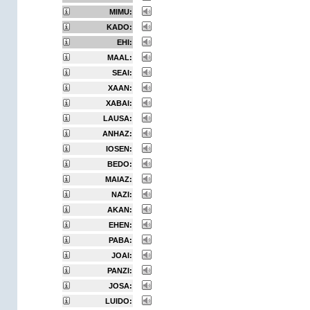
MIMU:
KADO:
EHI:
MAAL:
SEAI:
XAAN:
XABAI:
LAUSA:
ANHAZ:
IOSEN:
BEDO:
MAIAZ:
NAZI:
AKAN:
EHEN:
PABA:
JOAI:
PANZI:
JOSA:
LUIDO: