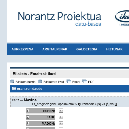
AURKEZPENA
ARGITALPENAK
GALDETEGIA
HIZTUNAK
Bilaketa - Emaitzak ikusi
Bilaketa berria
Bilaketara itzuli
Excel
PDF
59 erantzun daude
Ma
x
ina.
F107 —
Fr_eraginez galdu oposaketak > Igurzkariak > [s] vs [ś] vs [ʃ]
ESHEN:
JABI:
MADON: