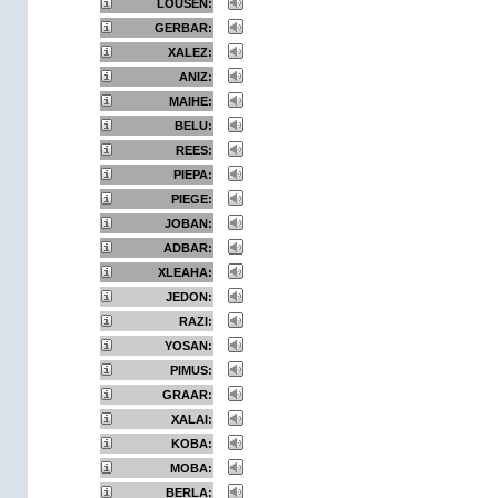
LOUSEN:
GERBAR:
XALEZ:
ANIZ:
MAIHE:
BELU:
REES:
PIEPA:
PIEGE:
JOBAN:
ADBAR:
XLEAHA:
JEDON:
RAZI:
YOSAN:
PIMUS:
GRAAR:
XALAI:
KOBA:
MOBA:
BERLA: