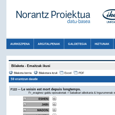
AURKEZPENA
ARGITALPENAK
GALDETEGIA
HIZTUNAK
Bilaketa - Emaitzak ikusi
Bilaketa berria
Bilaketara itzuli
Excel
PDF
59 erantzun daude
Le voisin est mort depuis longtemps.
F122 —
Fr_eraginez galdu oposaketak > Sabaikari albokaria & Ingurumenak ek
ESHEN:
JABI:
MADON: