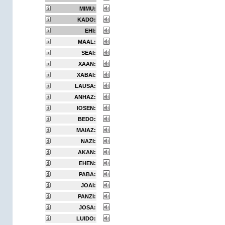
MIMU:
KADO:
EHI:
MAAL:
SEAI:
XAAN:
XABAI:
LAUSA:
ANHAZ:
IOSEN:
BEDO:
MAIAZ:
NAZI:
AKAN:
EHEN:
PABA:
JOAI:
PANZI:
JOSA:
LUIDO: