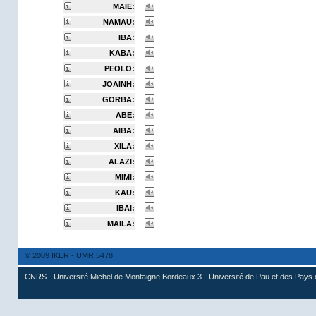
MAIE:
NAMAU:
IBA:
KABA:
PEOLO:
JOAINH:
GORBA:
ABE:
AIBA:
XILA:
ALAZI:
MIMI:
KAU:
IBAI:
MAILA:
© 2009 IKER - UMR 5478
CNRS - Université Michel de Montaigne Bordeaux 3 - Université de Pau et des Pays 