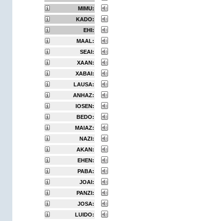
MIMU:
KADO:
EHI:
MAAL:
SEAI:
XAAN:
XABAI:
LAUSA:
ANHAZ:
IOSEN:
BEDO:
MAIAZ:
NAZI:
AKAN:
EHEN:
PABA:
JOAI:
PANZI:
JOSA:
LUIDO: