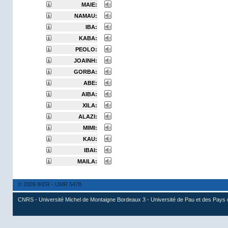
MAIE:
NAMAU:
IBA:
KABA:
PEOLO:
JOAINH:
GORBA:
ABE:
AIBA:
XILA:
ALAZI:
MIMI:
KAU:
IBAI:
MAILA:
© 2009 IKER - UMR 5478
CNRS - Université Michel de Montaigne Bordeaux 3 - Université de Pau et des Pays 