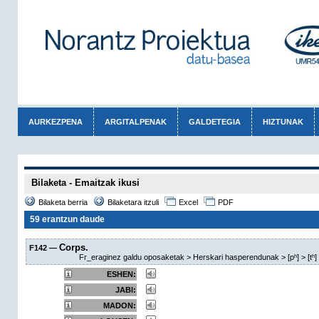
AURKEZPENA
ARGITALPENAK
GALDETEGIA
HIZTUNAK
Bilaketa - Emaitzak ikusi
Bilaketa berria
Bilaketara itzuli
Excel
PDF
59 erantzun daude
Corps.
F142 —
Fr_eraginez galdu oposaketak > Herskari hasperendunak > [pʰ] > [tʰ] 
ESHEN:
JABI:
MADON: