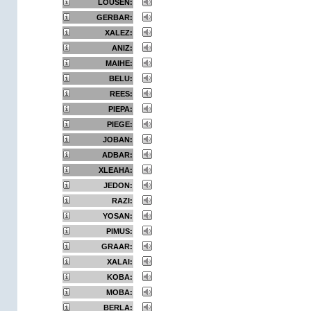
LOUSEN:
GERBAR:
XALEZ:
ANIZ:
MAIHE:
BELU:
REES:
PIEPA:
PIEGE:
JOBAN:
ADBAR:
XLEAHA:
JEDON:
RAZI:
YOSAN:
PIMUS:
GRAAR:
XALAI:
KOBA:
MOBA:
BERLA: