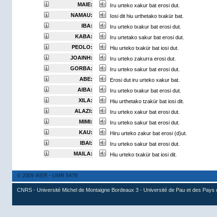
MAIE:
Iru urteko xakur bat erosi dut.
NAMAU:
Iosi dit hiu urthetako txakür bat.
IBA:
Iru urteko txakur bat erosi dut.
KABA:
Iru urtetako sakur bat erosi dut.
PEOLO:
Hiu urteko txakür bat iosi dut.
JOAINH:
Iru urteko zakurra erosi dut.
GORBA:
Iru urteko sakur bat erosi dut.
ABE:
Erosi dut iru urteko xakur bat.
AIBA:
Iru urteko txakur bat erosi dut.
XILA:
Hiu urthetako tzakür bat iosi dit.
ALAZI:
Iru urteko xakur bat erosi dut.
MIMI:
Iru urteko sakur bat erosi dut.
KAU:
Hiru urteko zakur bat erosi (d)ut.
IBAI:
Iru urteko sakur bat erosi dut.
MAILA:
Hiu urteko txakür bat iosi dit.
© 2009 IKER - UMR 5478
CNRS - Université Michel de Montaigne Bordeaux 3 - Université de Pau et des Pays 