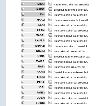
MIMU:
Hiru urteko zakur bat erosi dut.
KADO:
Erosi dut iru urteko sakur bat.
EHI:
Iru urteko sakur bat erosi dut.
MAAL:
Hiu urtetako txakür bat iosi dit.
SEAI:
Iru urteko zakur bat erosi dut.
XAAN:
Iru urteko txakur bat erosi dut.
XABAI:
Iru urteko zakur bat erosi dut.
LAUSA:
Iru urteko xakur bat erosi dut.
ANHAZ:
Hiru urteko zakurra erosi dut.
IOSEN:
Iru urteko zakurra erosi dut.
BEDO:
Erosi dut iru urtetako xakur bat.
MAIAZ:
Iru urteko xakur bat erosi dut.
NAZI:
Iru urteko xakurra erosi dut.
AKAN:
Erosi dut iru urteko txakur bat.
EHEN:
Iru urteko zakur bat erosi dut.
PABA:
Iru urteko txakur bat erosi dut.
JOAI:
Iru urteko xakur bat erosi dut.
PANZI:
Iru urteko xakur bat erosi dut.
JOSA:
Iru urteko txakur bat erosi dut.
LUIDO:
Iru urteko zakur bat erosi dut.