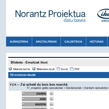
AURKEZPENA
ARGITALPENAK
GALDETEGIA
HIZTUNAK
Bilaketa - Emaitzak ikusi
Bilaketa berria
Bilaketara itzuli
Excel
PDF
59 erantzun daude
J'ai acheté du bois bon marché.
F174 —
Fr_eraginez galdu oposaketak > Dardarkariak > Dardark oposaketa / ne
ESHEN:
JABI:
MADON: