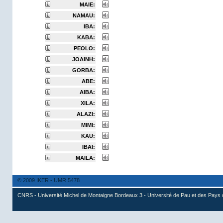
MAIE:
NAMAU:
IBA:
KABA:
PEOLO:
JOAINH:
GORBA:
ABE:
AIBA:
XILA:
ALAZI:
MIMI:
KAU:
IBAI:
MAILA:
© 2009 IKER - UMR 5478
CNRS - Université Michel de Montaigne Bordeaux 3 - Université de Pau et des Pays 