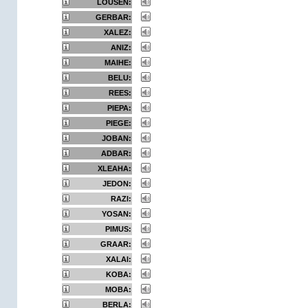
LOUSEN:
GERBAR:
XALEZ:
ANIZ:
MAIHE:
BELU:
REES:
PIEPA:
PIEGE:
JOBAN:
ADBAR:
XLEAHA:
JEDON:
RAZI:
YOSAN:
PIMUS:
GRAAR:
XALAI:
KOBA:
MOBA:
BERLA: