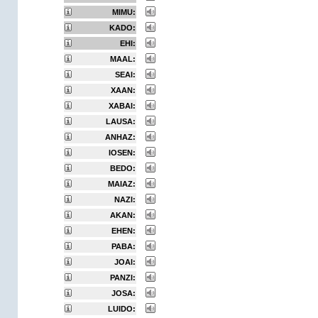
MIMU:
KADO:
EHI:
MAAL:
SEAI:
XAAN:
XABAI:
LAUSA:
ANHAZ:
IOSEN:
BEDO:
MAIAZ:
NAZI:
AKAN:
EHEN:
PABA:
JOAI:
PANZI:
JOSA:
LUIDO: