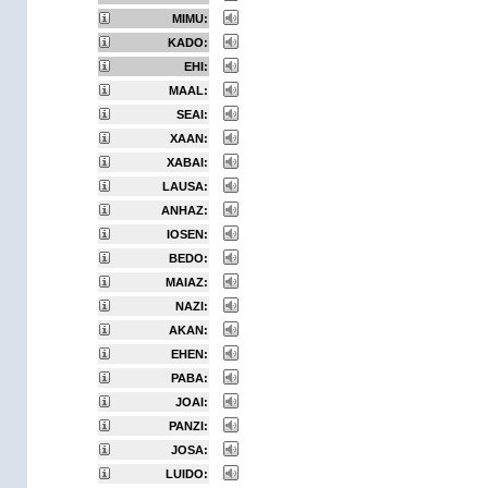
MIMU:
KADO:
EHI:
MAAL:
SEAI:
XAAN:
XABAI:
LAUSA:
ANHAZ:
IOSEN:
BEDO:
MAIAZ:
NAZI:
AKAN:
EHEN:
PABA:
JOAI:
PANZI:
JOSA:
LUIDO: