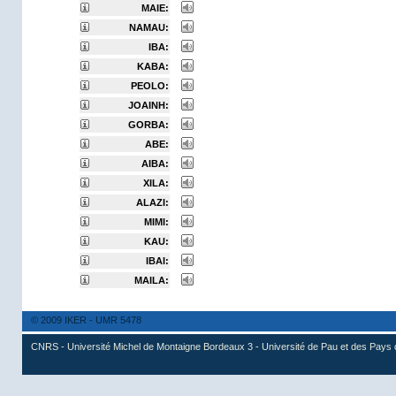
MAIE:
NAMAU:
IBA:
KABA:
PEOLO:
JOAINH:
GORBA:
ABE:
AIBA:
XILA:
ALAZI:
MIMI:
KAU:
IBAI:
MAILA:
© 2009 IKER - UMR 5478
CNRS - Université Michel de Montaigne Bordeaux 3 - Université de Pau et des Pays 