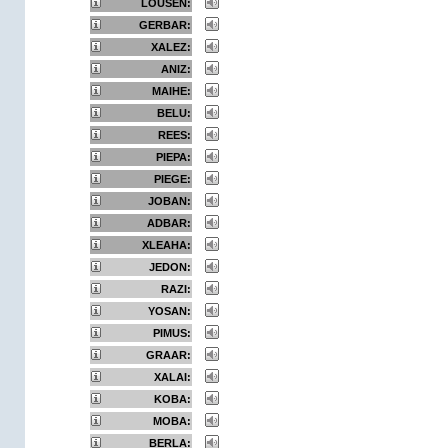
LOUSEN:
GERBAR:
XALEZ:
ANIZ:
MAIHE:
BELU:
REES:
PIEPA:
PIEGE:
JOBAN:
ADBAR:
XLEAHA:
JEDON:
RAZI:
YOSAN:
PIMUS:
GRAAR:
XALAI:
KOBA:
MOBA:
BERLA: