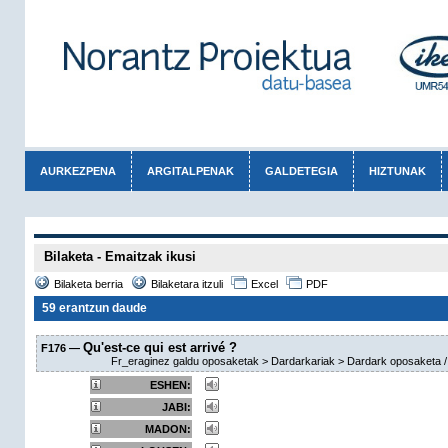
AURKEZPENA
ARGITALPENAK
GALDETEGIA
HIZTUNAK
Bilaketa - Emaitzak ikusi
Bilaketa berria
Bilaketara itzuli
Excel
PDF
59 erantzun daude
Qu'est-ce qui est arrivé ?
F176 —
Fr_eraginez galdu oposaketak > Dardarkariak > Dardark oposaketa / ne
ESHEN:
JABI:
MADON: