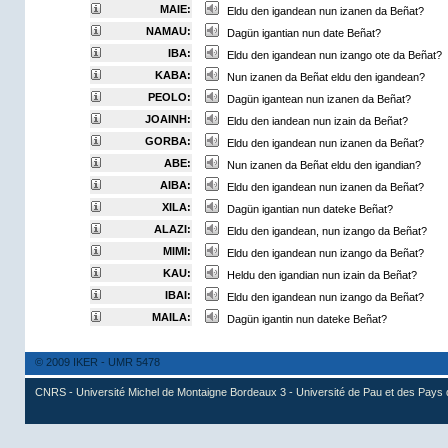
MAIE:
Eldu den igandean nun izanen da Beñat?
NAMAU:
Dagün igantian nun date Beñat?
IBA:
Eldu den igandean nun izango ote da Beñat?
KABA:
Nun izanen da Beñat eldu den igandean?
PEOLO:
Dagün igantean nun izanen da Beñat?
JOAINH:
Eldu den iandean nun izain da Beñat?
GORBA:
Eldu den igandean nun izanen da Beñat?
ABE:
Nun izanen da Beñat eldu den igandian?
AIBA:
Eldu den igandean nun izanen da Beñat?
XILA:
Dagün igantian nun dateke Beñat?
ALAZI:
Eldu den igandean, nun izango da Beñat?
MIMI:
Eldu den igandean nun izango da Beñat?
KAU:
Heldu den igandian nun izain da Beñat?
IBAI:
Eldu den igandean nun izango da Beñat?
MAILA:
Dagün igantin nun dateke Beñat?
© 2009 IKER - UMR 5478
CNRS - Université Michel de Montaigne Bordeaux 3 - Université de Pau et des Pays 