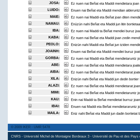
JOSA:
Ez nuen nai Beñat eta Maddi mendietara joan da
LUIDO:
Enuen nai Beñat eta Maddi mendian alderuntz 
MAIE:
Ez nuen nai Maddi eta Beñat joan diten mendi
NAMAU:
Enüzün nahi Beñat eta Maddi jun litin bortieta
IBA:
Ez nuen nai Maddi ta Beñat mendiei buruz joa
KABA:
Ez nuen nai Beñat eta Maddi joan zedin mendi
PEOLO:
Enizün nahi Maddi eta Beñat jun tziden mendi
JOAINH:
Enuen nai Beñat eta Maddi mendiei buruz joat
GORBA:
Ez nuen nai Maddi eta Beñat mendietaruntz jo
ABE:
Ez nuen nai Beñat eta Maddi mendietara joait
AIBA:
Ez nuen nai Beñat eta Maddi mendietarat joat
XILA:
Enizün nahi Beñat eta Maddi jun dedin bortier
ALAZI:
Ez nuen nai Beñat eta Maddi mendietarat joan
MIMI:
Ez nuen nai Beñat eta Maddi mendietaruntz jo
KAU:
Enin nai Maddi ta Beñat mendietat burruz joan 
IBAI:
Enuen nai Maddi eta Beñat mendietararuntz jo
MAILA:
Eniz nahi Beñat eta Maddi jun dadin bortietat b
© 2009 IKER - UMR 5478
CNRS - Université Michel de Montaigne Bordeaux 3 - Université de Pau et des Pays 