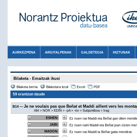
AURKEZPENA
ARGITALPENAK
GALDETEGIA
HIZTUNAK
Bilaketa - Emaitzak ikusi
Bilaketa berria
Bilaketara itzuli
Excel
PDF
59 erantzun daude
Je ne voulais pas que Beñat et Maddi aillent vers les mont
B14 —
AM
> NOR > EDIN >
-pA
>
-
ke
> Subjuntiboa >
Irag
ESHEN:
Ez nuen nai Maddi eta Beñat gan diten mendie
JABI:
Ez nuen nahi Maddi eta Beñat joan zizten men
MADON:
Ez nuen nai Maddi ta Beñat gatia mendirat.