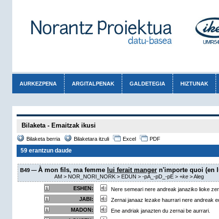
AURKEZPENA
ARGITALPENAK
GALDETEGIA
HIZTUNAK
Bilaketa - Emaitzak ikusi
Bilaketa berria
Bilaketara itzuli
Excel
PDF
59 erantzun daude
À mon fils, ma femme
lui ferait manger
n'importe quoi (en lu
B49 —
AM
> NOR_NORI_NORK > EDUN >
-pA_-pD_-pE
>
+
ke
>
Aleg
ESHEN:
Nere semeari nere andreak janaziko lioke zer
JABI:
Zernai janaaz lezake haurrari nere andreak ed
MADON:
Ene andriak janazten du zernai be aurrari.