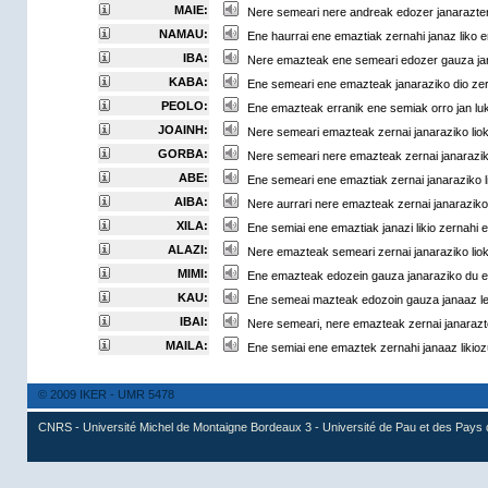
MAIE:
Nere semeari nere andreak edozer janarazten a
NAMAU:
Ene haurrai ene emaztiak zernahi janaz liko er
IBA:
Nere emazteak ene semeari edozer gauza jan
KABA:
Ene semeari ene emazteak janaraziko dio zern
PEOLO:
Ene emazteak erranik ene semiak orro jan lu
JOAINH:
Nere semeari emazteak zernai janaraziko liok
GORBA:
Nere semeari nere emazteak zernai janaraziko
ABE:
Ene semeari ene emaztiak zernai janaraziko l
AIBA:
Nere aurrari nere emazteak zernai janaraziko 
XILA:
Ene semiai ene emaztiak janazi likio zernahi e
ALAZI:
Nere emazteak semeari zernai janaraziko liok
MIMI:
Ene emazteak edozein gauza janaraziko du en
KAU:
Ene semeai mazteak edozoin gauza janaaz l
IBAI:
Nere semeari, nere emazteak zernai janarazte
MAILA:
Ene semiai ene emaztek zernahi janaaz likioz
© 2009 IKER - UMR 5478
CNRS - Université Michel de Montaigne Bordeaux 3 - Université de Pau et des Pays 