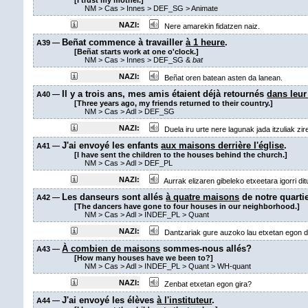
[I trust my mother.]
NM
>
Cas
>
Innes
>
DEF_SG
> Animate
NAZI:
Nere amarekin fidatzen naiz.
Beñat commence à travailler
à 1 heure
.
A39 —
[Beñat starts work at one o'clock.]
NM
>
Cas
>
Innes
>
DEF_SG &
bat
NAZI:
Beñat oren batean asten da lanean.
Il y a trois ans, mes amis étaient déjà retournés
dans leur
A40 —
[Three years ago, my friends returned to their country.]
NM
>
Cas
>
Adl
>
DEF_SG
NAZI:
Duela iru urte nere lagunak jada itzuliak zire
J'ai envoyé les enfants
aux maisons derrière l'église
.
A41 —
[I have sent the children to the houses behind the church.]
NM
>
Cas
>
Adl
>
DEF_PL
NAZI:
Aurrak elizaren gibeleko etxeetara igorri dit
Les danseurs sont allés
à quatre maisons
de notre quartie
A42 —
[The dancers have gone to four houses in our neighborhood.]
NM
>
Cas
>
Adl
>
INDEF_PL
>
Quant
NAZI:
Dantzariak gure auzoko lau etxetan egon d
À combien de maisons
sommes-nous allés?
A43 —
[How many houses have we been to?]
NM
>
Cas
>
Adl
>
INDEF_PL
>
Quant
> WH-quant
NAZI:
Zenbat etxetan egon gira?
J'ai envoyé les élèves
à l'instituteur
.
A44 —