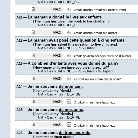
NM
>
Cas
>
Dat
>
DEF_SG
NAZI:
Amak liburua eman dio bere aurrari.
La maman a donné le livre
aux enfants
.
A21 —
[The mum has given the book to her children.]
NM
>
Cas
>
Dat
>
DEF_PL
NAZI:
Amak liburua eman die aurrei.
La maman avait posé cette question
à cinq enfants
.
A22 —
[The mum has asked this question to five children.]
NM
>
Cas
>
Dat
>
INDEF_PL
>
Quant
NAZI:
Amak galdera ori egin tzien bost aurrei.
À combien d'enfants
avez vous donné du pain?
A23 —
[How many children have you given bread to?]
NM
>
Cas
>
Dat
>
INDEF_PL
>
Quant
> WH-quant
NAZI:
Zenbat aurrei eman diezu ogia?
Je me souviens
de mon ami
.
A24 —
[I remember my friend.]
NM
>
Cas
>
Instr
>
DEF_SG
NAZI:
Oroitzen naiz nere lagunaz.
Je me souviens
de mes amis
.
A25 —
[I remember my friends.]
NM
>
Cas
>
Instr
>
DEF_PL
NAZI:
Oroitzen naiz nere lagunez.
Je me souviens
de trois endroits
.
A26 —
[I remember three places.]