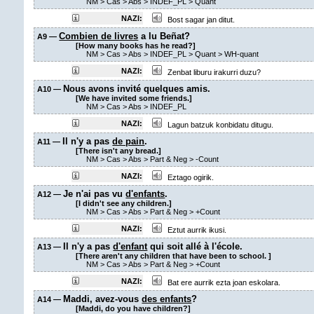
NM
>
Cas
>
Abs
>
INDEF_PL
>
Quant
NAZI:
Bost sagar jan ditut.
Combien de livres
a lu Beñat?
A9 —
[How many books has he read?]
NM
>
Cas
>
Abs
>
INDEF_PL
>
Quant
> WH-quant
NAZI:
Zenbat liburu irakurri duzu?
Nous avons invité quelques amis.
A10 —
[We have invited some friends.]
NM
>
Cas
>
Abs
>
INDEF_PL
NAZI:
Lagun batzuk konbidatu ditugu.
Il n'y a pas
de pain
.
A11 —
[There isn't any bread.]
NM
>
Cas
>
Abs
>
Part & Neg
>
-Count
NAZI:
Eztago ogirik.
Je n'ai pas vu
d'enfants
.
A12 —
[I didn't see any children.]
NM
>
Cas
>
Abs
>
Part & Neg
>
+Count
NAZI:
Eztut aurrik ikusi.
Il n'y a pas
d'enfant
qui soit allé à l'école.
A13 —
[There aren't any children that have been to school. ]
NM
>
Cas
>
Abs
>
Part & Neg
>
+Count
NAZI:
Bat ere aurrik ezta joan eskolara.
Maddi, avez-vous
des enfants
?
A14 —
[Maddi, do you have children?]