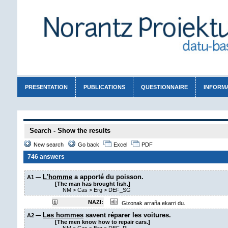
PRESENTATION
PUBLICATIONS
QUESTIONNAIRE
INFORM
Search - Show the results
New search
Go back
Excel
PDF
746 answers
L'homme
a apporté du poisson.
A1 —
[The man has brought fish.]
NM
>
Cas
>
Erg
>
DEF_SG
NAZI:
Gizonak arraña ekarri du.
Les hommes
savent réparer les voitures.
A2 —
[The men know how to repair cars.]