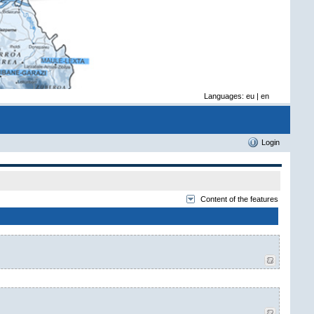
Languages:
eu
|
en
Login
Content of the features