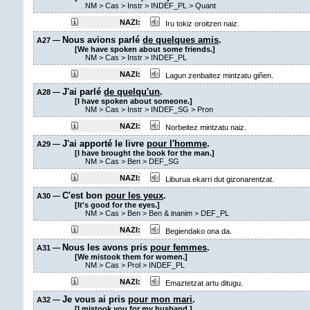
NM
>
Cas
>
Instr
>
INDEF_PL
>
Quant
NAZI:
Iru tokiz oroitzen naiz.
Nous avions parlé
de quelques amis
.
A27 —
[We have spoken about some friends.]
NM
>
Cas
>
Instr
>
INDEF_PL
NAZI:
Lagun zenbaitez mintzatu giñen.
J'ai parlé
de quelqu'un
.
A28 —
[I have spoken about someone.]
NM
>
Cas
>
Instr
>
INDEF_SG
>
Pron
NAZI:
Norbeitez mintzatu naiz.
J'ai apporté le livre
pour l'homme
.
A29 —
[I have brought the book for the man.]
NM
>
Cas
>
Ben
>
DEF_SG
NAZI:
Liburua ekarri dut gizonarentzat.
C'est bon
pour les yeux
.
A30 —
[It's good for the eyes.]
NM
>
Cas
>
Ben
>
Ben & inanim
>
DEF_PL
NAZI:
Begiendako ona da.
Nous les avons pris
pour femmes
.
A31 —
[We mistook them for women.]
NM
>
Cas
>
Prol
>
INDEF_PL
NAZI:
Emaztetzat artu ditugu.
Je vous ai pris
pour mon mari
.
A32 —
[I mistook you for my husband.]