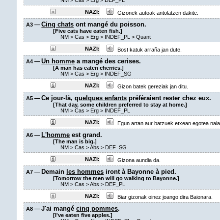
NM
>
Cas
>
Erg
>
DEF_PL
NAZI:
Gizonek autoak antolatzen dakite.
Cinq chats
ont mangé du poisson.
A3 —
[Five cats have eaten fish.]
NM
>
Cas
>
Erg
>
INDEF_PL
>
Quant
NAZI:
Bost katuk arraña jan dute.
Un homme
a mangé des cerises.
A4 —
[A man has eaten cherries.]
NM
>
Cas
>
Erg
>
INDEF_SG
NAZI:
Gizon batek gereziak jan ditu.
Ce jour-là,
quelques enfants
préféraient rester chez eux.
A5 —
[That day, some children preferred to stay at home.]
NM
>
Cas
>
Erg
>
INDEF_PL
NAZI:
Egun artan aur batzuek etxean egotea naia
L'homme
est grand.
A6 —
[The man is big.]
NM
>
Cas
>
Abs
>
DEF_SG
NAZI:
Gizona aundia da.
Demain
les hommes
iront à Bayonne à pied.
A7 —
[Tomorrow the men will go walking to Bayonne.]
NM
>
Cas
>
Abs
>
DEF_PL
NAZI:
Biar gizonak oinez joango dira Baionara.
J'ai mangé
cinq pommes
.
A8 —
[I've eaten five apples.]