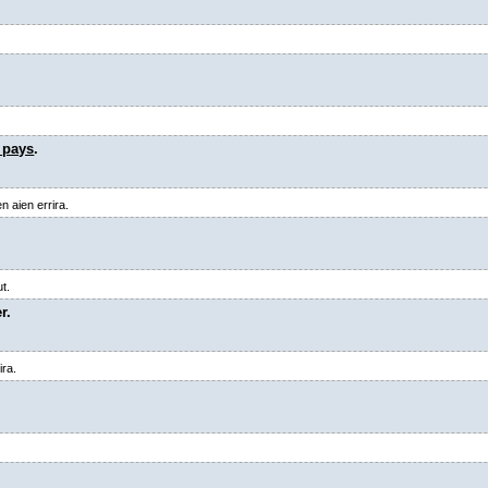
 pays
.
n aien errira.
ut.
r.
ira.