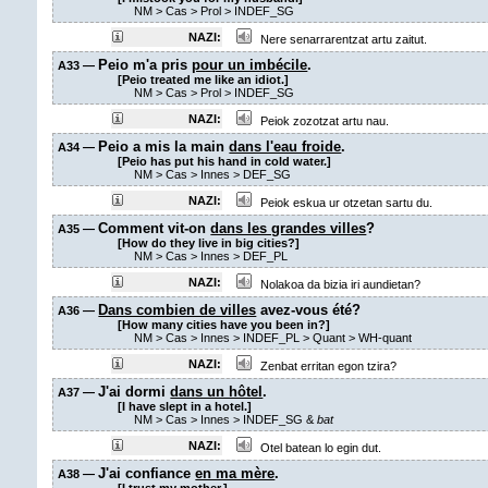
NM
>
Cas
>
Prol
>
INDEF_SG
NAZI:
Nere senarrarentzat artu zaitut.
Peio m'a pris
pour un imbécile
.
A33 —
[Peio treated me like an idiot.]
NM
>
Cas
>
Prol
>
INDEF_SG
NAZI:
Peiok zozotzat artu nau.
Peio a mis la main
dans l'eau froide
.
A34 —
[Peio has put his hand in cold water.]
NM
>
Cas
>
Innes
>
DEF_SG
NAZI:
Peiok eskua ur otzetan sartu du.
Comment vit-on
dans les grandes villes
?
A35 —
[How do they live in big cities?]
NM
>
Cas
>
Innes
>
DEF_PL
NAZI:
Nolakoa da bizia iri aundietan?
Dans combien de villes
avez-vous été?
A36 —
[How many cities have you been in?]
NM
>
Cas
>
Innes
>
INDEF_PL
>
Quant
> WH-quant
NAZI:
Zenbat erritan egon tzira?
J'ai dormi
dans un hôtel
.
A37 —
[I have slept in a hotel.]
NM
>
Cas
>
Innes
>
INDEF_SG &
bat
NAZI:
Otel batean lo egin dut.
J'ai confiance
en ma mère
.
A38 —