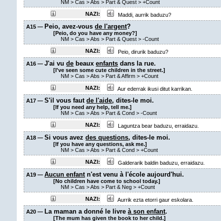
NM
>
Cas
>
Abs
>
Part & Quest
>
+Count
NAZI:
Maddi, aurrik baduzu?
Peio, avez-vous
de l'argent
?
A15 —
[Peio, do you have any money?]
NM
>
Cas
>
Abs
>
Part & Quest
>
-Count
NAZI:
Peio, dirurik baduzu?
J'ai vu
de
beaux
enfants
dans la rue.
A16 —
[I've seen some cute children in the street.]
NM
>
Cas
>
Abs
>
Part & Affirm
>
+Count
NAZI:
Aur ederrak ikusi ditut karrikan.
S'il vous faut
de l'aide
, dites-le moi.
A17 —
[If you need any help, tell me.]
NM
>
Cas
>
Abs
>
Part & Cond
>
-Count
NAZI:
Laguntza bear baduzu, erraidazu.
Si vous avez
des questions
, dites-le moi.
A18 —
[If you have any questions, ask me.]
NM
>
Cas
>
Abs
>
Part & Cond
>
+Count
NAZI:
Galderarik baldin baduzu, erraidazu.
Aucun enfant
n'est venu à l'école aujourd'hui.
A19 —
[No children have come to school today.]
NM
>
Cas
>
Abs
>
Part & Neg
>
+Count
NAZI:
Aurrik ezta etorri gaur eskolara.
La maman a donné le livre
à son enfant
.
A20 —
[The mum has given the book to her child.]