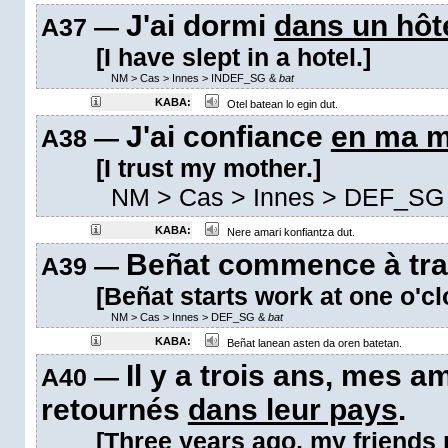
J'ai dormi
dans un hôt
A37 —
[I have slept in a hotel.]
NM
>
Cas
>
Innes
>
INDEF_SG &
bat
KABA:
Otel batean lo egin dut.
J'ai confiance
en ma 
A38 —
[I trust my mother.]
NM
>
Cas
>
Innes
>
DEF_SG
KABA:
Nere amari konfiantza dut.
Beñat commence à tra
A39 —
[Beñat starts work at one o'cl
NM
>
Cas
>
Innes
>
DEF_SG &
bat
KABA:
Beñat lanean asten da oren batetan.
Il y a trois ans, mes a
A40 —
retournés
dans leur pays
.
[Three years ago, my friends r