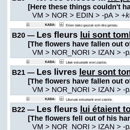
[Here these things couldn't h
VM
> NOR > EDIN >
-pA
>
+
k
KABA:
Emen olako gauzak ezin dira gertatu.
Les fleurs
lui sont to
B20 —
[The flowers have fallen out o
VM
> NOR_NORI > IZAN >
-
KABA:
Liliak eskuetatik erori zaizkio.
Les livres
leur sont t
B21 —
[The flowers have fallen out o
VM
> NOR_NORI > IZAN >
-
KABA:
Liburuak eskuetarik erori zaizkie.
Les fleurs
lui étaient 
B22 —
[The flowers fell out of his ha
VM
> NOR_NORI > IZAN >
-