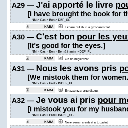
J'ai apporté le livre
po
A29 —
[I have brought the book for t
NM
>
Cas
>
Ben
>
DEF_SG
KABA:
Ekharri dut liburua gizonarentzat.
C'est bon
pour les yeu
A30 —
[It's good for the eyes.]
NM
>
Cas
>
Ben
>
Ben & inanim
>
DEF_PL
KABA:
On da begientzat.
Nous les avons pris
p
A31 —
[We mistook them for women.
NM
>
Cas
>
Prol
>
INDEF_PL
KABA:
Emaztentzat artu ditugu.
Je vous ai pris
pour m
A32 —
[I mistook you for my husband
NM
>
Cas
>
Prol
>
INDEF_SG
KABA:
Nere senarrarentzat artu zaitut.