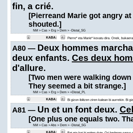
fin, a crié.
[Pierreand Marie got angry at 
shouted.]
NM
>
Cas
>
Erg
>
Dem
>
-Distal_SG
KABA:
Pierre* eta Marie* kexatu dira. Onek, bukaeran
Deux hommes marchaie
A80 —
deux enfants.
Ces deux ho
d'allure.
[Two men were walking down t
They seemed a bit strange.]
NM
>
Cas
>
Erg
>
Dem
>
+Distal_PL
KABA:
Bi gizon ibiltzen ziren kalean bi aurrekin. Bi giz
Un et un font deux.
Ce
A81 —
[One plus one equals two. That,
NM
>
Cas
>
Abs
>
Dem
>
-Distal_SG
KABA:
Bat eta bat bi egiten dute. Ori bederen segur 