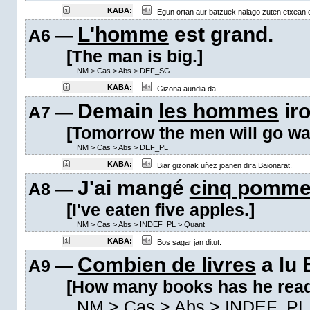
KABA:
Egun ortan aur batzuek naiago zuten etxean e
L'homme
est grand.
A6 —
[The man is big.]
NM
>
Cas
>
Abs
>
DEF_SG
KABA:
Gizona aundia da.
Demain
les hommes
iro
A7 —
[Tomorrow the men will go wa
NM
>
Cas
>
Abs
>
DEF_PL
KABA:
Biar gizonak uñez joanen dira Baionarat.
J'ai mangé
cinq pomm
A8 —
[I've eaten five apples.]
NM
>
Cas
>
Abs
>
INDEF_PL
>
Quant
KABA:
Bos sagar jan ditut.
Combien de livres
a lu 
A9 —
[How many books has he rea
NM
>
Cas
>
Abs
>
INDEF_PL