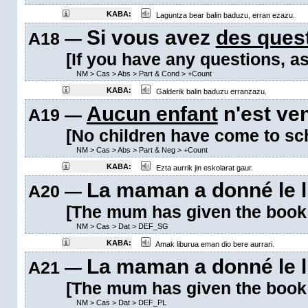
KABA:
Laguntza bear balin baduzu, erran ezazu.
Si vous avez
des ques
A18 —
[If you have any questions, a
NM
>
Cas
>
Abs
>
Part & Cond
>
+Count
KABA:
Galderik balin baduzu erranzazu.
Aucun enfant
n'est ven
A19 —
[No children have come to sch
NM
>
Cas
>
Abs
>
Part & Neg
>
+Count
KABA:
Ezta aurrik jin eskolarat gaur.
La maman a donné le l
A20 —
[The mum has given the book t
NM
>
Cas
>
Dat
>
DEF_SG
KABA:
Amak liburua eman dio bere aurrari.
La maman a donné le l
A21 —
[The mum has given the book t
NM
>
Cas
>
Dat
>
DEF_PL