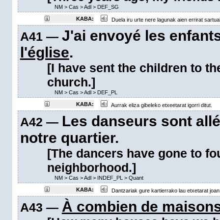
NM
>
Cas
>
Adl
>
DEF_SG
KABA:
Duela iru urte nere lagunak aien errirat sartua
J'ai envoyé les enfant
A41 —
l'église
.
[I have sent the children to t
church.]
NM
>
Cas
>
Adl
>
DEF_PL
KABA:
Aurrak eliza gibeleko etxeetarat igorri ditut.
Les danseurs sont all
A42 —
notre quartier.
[The dancers have gone to fo
neighborhood.]
NM
>
Cas
>
Adl
>
INDEF_PL
>
Quant
KABA:
Dantzariak gure kartierrako lau etxetarat joan 
À combien de maison
A43 —