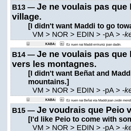
Je ne voulais pas que M
B13 —
village.
[I didn't want Maddi to go tow
VM
> NOR > EDIN >
-pA
>
-
k
KABA:
Ez nuen nai Maddi erriruntz joan dadin.
Je ne voulais pas que 
B14 —
vers les montagnes.
[I didn't want Beñat and Madd
mountains.]
VM
> NOR > EDIN >
-pA
>
-
k
KABA:
Ez nuen nai Beñat eta Maddi joan zedin mendi
Je voudrais que Peio v
B15 —
[I'd like Peio to come with so
VM
> NOR > EDIN >
-pA
>
-
k