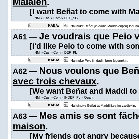
Maialen
.
[I want Beñat to come with Mai
NM
>
Cas
>
Com
>
DEF_SG
KABA:
Nai nuke Beñat jin dadin Maddalen(en) laguna
Je voudrais que Peio 
A61 —
[I'd like Peio to come with so
NM
>
Cas
>
Com
>
DEF_PL
KABA:
Nai nuke Peio jin dadin bere lagunekin.
Nous voulons que Beña
A62 —
avec trois chevaux
.
[We want Beñat and Maddi to 
NM
>
Cas
>
Com
>
INDEF_PL
>
Quant
KABA:
Nai ginuke Beñat ta Maddi jitea iru zaldiekin.
Mes amis se sont fâc
A63 —
maison
.
[My friends got angry because