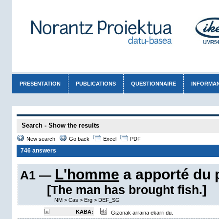
PRESENTATION
PUBLICATIONS
QUESTIONNAIRE
INFORMA
Search - Show the results
New search
Go back
Excel
PDF
746 answers
L'homme
a apporté du 
A1 —
[The man has brought fish.]
NM
>
Cas
>
Erg
>
DEF_SG
KABA:
Gizonak arraina ekarri du.