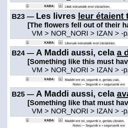
KABA:
Liliak eskuetatik erori zitzaizkion.
Les livres
leur étaient
B23 —
[The flowers fell out of their 
VM
> NOR_NORI > IZAN >
-
KABA:
Liburuak eskuetatik erori zitzaizkien.
A Maddi aussi, cela
a d
B24 —
[Something like this must ha
VM
> NOR_NORI > IZAN >
-
KABA:
Maddiri ere ori, segurnik e, gertatu zaio.
Notes.—
Segurnik e = seguruenik ere
A Maddi aussi, cela
ava
B25 —
[Something like that must ha
VM
> NOR_NORI > IZAN >
-
KABA:
Maddiri ere ori, segurnik e, gertatu zitzaion.
Notes.—
Segurnik e = seguruenik ere