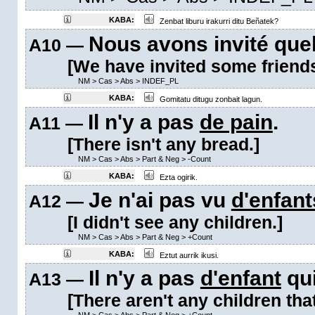
KABA:
Zenbat liburu irakurri ditu Beñatek?
Nous avons invité que
A10 —
[We have invited some friends
NM
>
Cas
>
Abs
>
INDEF_PL
KABA:
Gomitatu ditugu zonbait lagun.
Il n'y a pas
de pain
.
A11 —
[There isn't any bread.]
NM
>
Cas
>
Abs
>
Part & Neg
>
-Count
KABA:
Ezta ogirik.
Je n'ai pas vu
d'enfant
A12 —
[I didn't see any children.]
NM
>
Cas
>
Abs
>
Part & Neg
>
+Count
KABA:
Eztut aurrik ikusi.
Il n'y a pas
d'enfant
qui
A13 —
[There aren't any children tha