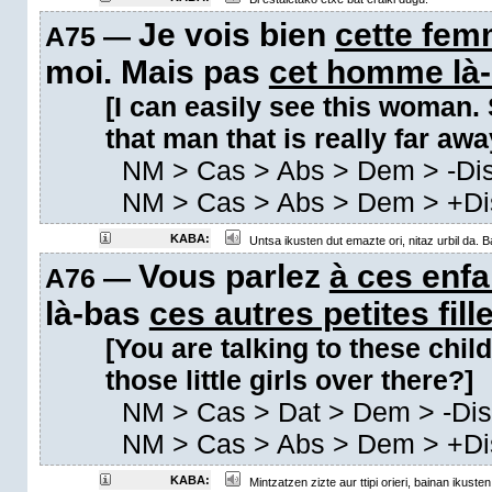
Je vois bien
cette fem
A75 —
moi. Mais pas
cet homme là
[I can easily see this woman. 
that man that is really far awa
NM
>
Cas
>
Abs
>
Dem
>
-Di
NM
>
Cas
>
Abs
>
Dem
>
+Di
KABA:
Untsa ikusten dut emazte ori, nitaz urbil da. 
Vous parlez
à ces enfa
A76 —
là-bas
ces autres petites fill
[You are talking to these chil
those little girls over there?]
NM
>
Cas
>
Dat
>
Dem
>
-Di
NM
>
Cas
>
Abs
>
Dem
>
+Di
KABA:
Mintzatzen zizte aur ttipi orieri, bainan ikusten