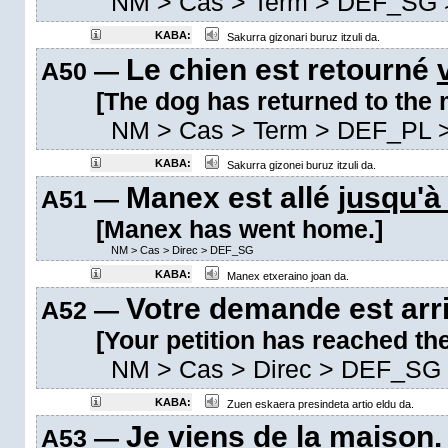
NM
>
Cas
>
Term
>
DEF_SG
KABA:
Sakurra gizonari buruz itzuli da.
Le chien est retourné
A50 —
[The dog has returned to the 
NM
>
Cas
>
Term
>
DEF_PL
KABA:
Sakurra gizonei buruz itzuli da.
Manex est allé
jusqu'à
A51 —
[Manex has went home.]
NM
>
Cas
>
Direc
>
DEF_SG
KABA:
Manex etxeraino joan da.
Votre demande est arr
A52 —
[Your petition has reached the
NM
>
Cas
>
Direc
>
DEF_SG
KABA:
Zuen eskaera presindeta artio eldu da.
Je viens
de la maison
.
A53 —