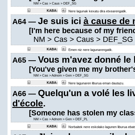
NM
>
Cas
>
Caus
>
DEF_SG
KABA:
Nere lagunak kexatu dira etxearengatik.
Je suis ici
à cause de
A64 —
[I'm here because of my friend
NM
>
Cas
>
Caus
>
DEF_SG
KABA:
Emen niz nere lagunarengatik.
Vous m'avez donné le 
A65 —
[You've given me my brother'
NM
>
Cas
>
Adnom
>
Gen
>
DEF_SG
KABA:
Nere lagunaren liburua eman dautazu.
Quelqu'un a volé les l
A66 —
d'école
.
[Someone has stolen my clas
NM
>
Cas
>
Adnom
>
Gen
>
DEF_PL
KABA:
Norbaitek nere eskolako lagunen liburua ebats