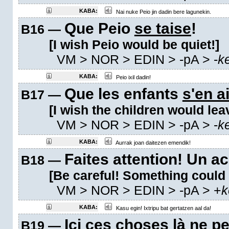
KABA:
Nai nuke Peio jin dadin bere lagunekin.
Que Peio
se taise
!
B16 —
[I wish Peio would be quiet!]
VM
> NOR > EDIN >
-pA
>
-
k
KABA:
Peio ixil dadin!
Que les enfants
s'en ai
B17 —
[I wish the children would lea
VM
> NOR > EDIN >
-pA
>
-
k
KABA:
Aurrak joan daitezen emendik!
Faites attention! Un a
B18 —
[Be careful! Something could
VM
> NOR > EDIN >
-pA
>
+
k
KABA:
Kasu egin! Ixtripu bat gertatzen aal da!
Ici ces choses là
ne pe
B19 —