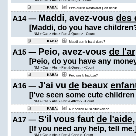
NM
>
Cas
>
Abs
>
Part & Neg
>
+Count
KABA:
Ezta aurrik ikastolarat juan denik.
Maddi, avez-vous
des 
A14 —
[Maddi, do you have children
NM
>
Cas
>
Abs
>
Part & Quest
>
+Count
KABA:
Maddi aurrik ba al duzu?
Peio, avez-vous
de l'a
A15 —
[Peio, do you have any mone
NM
>
Cas
>
Abs
>
Part & Quest
>
-Count
KABA:
Peio sosik baduzu?
J'ai vu
de
beaux
enfan
A16 —
[I've seen some cute children i
NM
>
Cas
>
Abs
>
Part & Affirm
>
+Count
KABA:
Aur politak ikusi ditut kalean.
S'il vous faut
de l'aide
A17 —
[If you need any help, tell me.
NM
>
Cas
>
Abs
>
Part & Cond
>
-Count