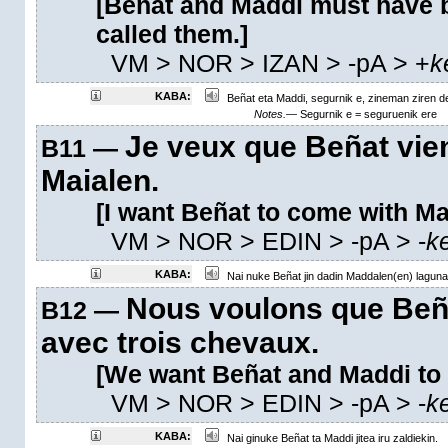
[Beñat and Maddi must have 
called them.]
VM
> NOR > IZAN >
-pA
>
+
k
KABA:
Beñat eta Maddi, segurnik e, zineman ziren dei
Notes.—
Segurnik e = seguruenik ere
Je veux que Beñat vie
B11 —
Maialen.
[I want Beñat to come with Mai
VM
> NOR > EDIN >
-pA
>
-
k
KABA:
Nai nuke Beñat jin dadin Maddalen(en) laguna
Nous voulons que Beña
B12 —
avec trois chevaux.
[We want Beñat and Maddi to 
VM
> NOR > EDIN >
-pA
>
-
k
KABA:
Nai ginuke Beñat ta Maddi jitea iru zaldiekin.