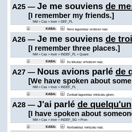
Je me souviens
de me
A25 —
[I remember my friends.]
NM
>
Cas
>
Instr
>
DEF_PL
KABA:
Nere lagunetaz oroitzen naiz.
Je me souviens
de tro
A26 —
[I remember three places.]
NM
>
Cas
>
Instr
>
INDEF_PL
>
Quant
KABA:
Iru lekutaz orhoitzen naiz.
Nous avions parlé
de 
A27 —
[We have spoken about some 
NM
>
Cas
>
Instr
>
INDEF_PL
KABA:
Zonbait lagunetaz mintzatu ginen.
J'ai parlé
de quelqu'un
A28 —
[I have spoken about someon
NM
>
Cas
>
Instr
>
INDEF_SG
>
Pron
KABA:
Norbaitetaz mintzatu naiz.