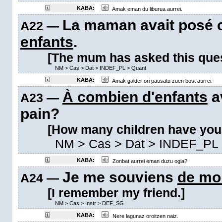
KABA:
Amak eman du liburua aurrei.
La maman avait posé 
A22 —
enfants
.
[The mum has asked this quest
NM
>
Cas
>
Dat
>
INDEF_PL
>
Quant
KABA:
Amak galder ori pausatu zuen bost aurrei.
À combien d'enfants
a
A23 —
pain?
[How many children have you 
NM
>
Cas
>
Dat
>
INDEF_PL
KABA:
Zonbat aurrei eman duzu ogia?
Je me souviens
de mo
A24 —
[I remember my friend.]
NM
>
Cas
>
Instr
>
DEF_SG
KABA:
Nere lagunaz oroitzen naiz.