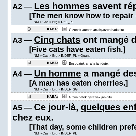
Les hommes
savent rép
A2 —
[The men know how to repair 
NM
>
Cas
>
Erg
>
DEF_PL
KABA:
Gizonek autoen arrainjatzen badakite.
Cinq chats
ont mangé d
A3 —
[Five cats have eaten fish.]
NM
>
Cas
>
Erg
>
INDEF_PL
>
Quant
KABA:
Bost gatuk arraña jan dute.
Un homme
a mangé des
A4 —
[A man has eaten cherries.]
NM
>
Cas
>
Erg
>
INDEF_SG
KABA:
Gizon batek gereziak jan ditu.
Ce jour-là,
quelques en
A5 —
chez eux.
[That day, some children pref
NM
>
Cas
>
Erg
>
INDEF_PL