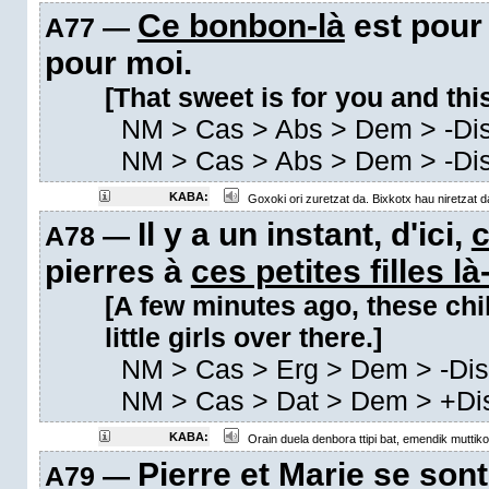
Ce bonbon-là
est pour
A77 —
pour moi.
[That sweet is for you and this
NM
>
Cas
>
Abs
>
Dem
>
-Di
NM
>
Cas
>
Abs
>
Dem
>
-Di
KABA:
Goxoki ori zuretzat da. Bixkotx hau niretzat d
Il y a un instant, d'ici,
c
A78 —
pierres à
ces petites filles l
[A few minutes ago, these chi
little girls over there.]
NM
>
Cas
>
Erg
>
Dem
>
-Di
NM
>
Cas
>
Dat
>
Dem
>
+Di
KABA:
Orain duela denbora ttipi bat, emendik muttiko o
Pierre et Marie se son
A79 —