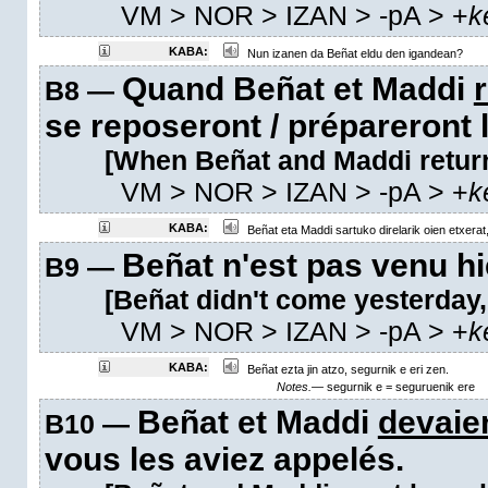
VM
> NOR > IZAN >
-pA
>
+
k
KABA:
Nun izanen da Beñat eldu den igandean?
Quand Beñat et Maddi
B8 —
se reposeront / prépareront l
[When Beñat and Maddi return
VM
> NOR > IZAN >
-pA
>
+
k
KABA:
Beñat eta Maddi sartuko direlarik oien etxerat
Beñat n'est pas venu hie
B9 —
[Beñat didn't come yesterday,
VM
> NOR > IZAN >
-pA
>
+
k
KABA:
Beñat ezta jin atzo, segurnik e eri zen.
Notes.—
segurnik e = seguruenik ere
Beñat et Maddi
devaien
B10 —
vous les aviez appelés.