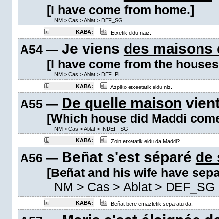
[I have come from home.]
NM
>
Cas
>
Ablat
>
DEF_SG
KABA:
Etxetik eldu naiz.
Je viens
des maisons 
A54 —
[I have come from the houses
NM
>
Cas
>
Ablat
>
DEF_PL
KABA:
Azpiko etxeetatik eldu niz.
De quelle maison
vien
A55 —
[Which house did Maddi come
NM
>
Cas
>
Ablat
>
INDEF_SG
KABA:
Zoin etxetatik eldu da Maddi?
Beñat s'est séparé
de
A56 —
[Beñat and his wife have sepa
NM
>
Cas
>
Ablat
>
DEF_SG
KABA:
Beñat bere emaztetik separatu da.