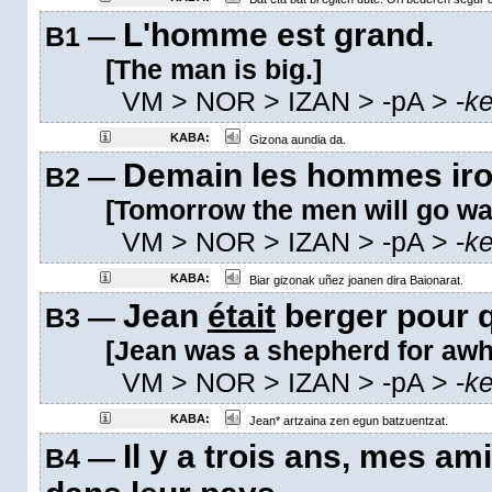
L'homme est grand.
B1 —
[The man is big.]
VM
> NOR > IZAN >
-pA
>
-
k
KABA:
Gizona aundia da.
Demain les hommes iro
B2 —
[Tomorrow the men will go wa
VM
> NOR > IZAN >
-pA
>
-
k
KABA:
Biar gizonak uñez joanen dira Baionarat.
Jean
était
berger pour q
B3 —
[Jean was a shepherd for awhi
VM
> NOR > IZAN >
-pA
>
-
k
KABA:
Jean* artzaina zen egun batzuentzat.
Il y a trois ans, mes am
B4 —