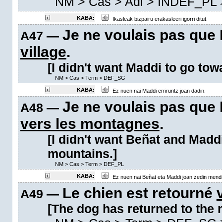
NM
>
Cas
>
Adl
>
INDEF_PL
KABA:
Ikasleak bizpairu erakasleeri igorri ditut.
Je ne voulais pas que 
A47 —
village
.
[I didn't want Maddi to go tow
NM
>
Cas
>
Term
>
DEF_SG
KABA:
Ez nuen nai Maddi erriruntz joan dadin.
Je ne voulais pas que 
A48 —
vers les montagnes
.
[I didn't want Beñat and Madd
mountains.]
NM
>
Cas
>
Term
>
DEF_PL
KABA:
Ez nuen nai Beñat eta Maddi joan zedin mendi
Le chien est retourné
A49 —
[The dog has returned to the 