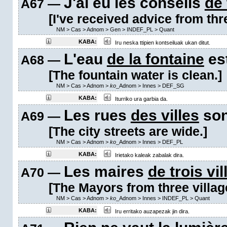
J'ai eu les conseils
de 
A67 —
[I've received advice from three
NM
>
Cas
>
Adnom
>
Gen
>
INDEF_PL
>
Quant
KABA:
Iru neska ttipien kontseiluak ukan ditut.
L'eau
de la fontaine
est
A68 —
[The fountain water is clean.]
NM
>
Cas
>
Adnom
>
ko
_Adnom
>
Innes
>
DEF_SG
KABA:
Iturriko ura garbia da.
Les rues
des villes
son
A69 —
[The city streets are wide.]
NM
>
Cas
>
Adnom
>
ko
_Adnom
>
Innes
>
DEF_PL
KABA:
Irietako kaleak zabalak dira.
Les maires
de trois vi
A70 —
[The Mayors from three villag
NM
>
Cas
>
Adnom
>
ko
_Adnom
>
Innes
>
INDEF_PL
>
Quant
KABA:
Iru erritako auzapezak jin dira.