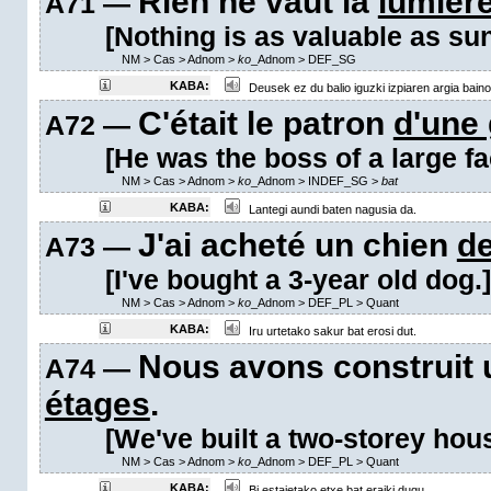
Rien ne vaut la
lumière
A71 —
[Nothing is as valuable as sun
NM
>
Cas
>
Adnom
>
ko
_Adnom
>
DEF_SG
KABA:
Deusek ez du balio iguzki izpiaren argia baino
C'était le patron
d'une
A72 —
[He was the boss of a large fa
NM
>
Cas
>
Adnom
>
ko
_Adnom
>
INDEF_SG
>
bat
KABA:
Lantegi aundi baten nagusia da.
J'ai acheté un chien
de
A73 —
[I've bought a 3-year old dog.]
NM
>
Cas
>
Adnom
>
ko
_Adnom
>
DEF_PL
>
Quant
KABA:
Iru urtetako sakur bat erosi dut.
Nous avons construit
A74 —
étages
.
[We've built a two-storey hous
NM
>
Cas
>
Adnom
>
ko
_Adnom
>
DEF_PL
>
Quant
KABA:
Bi estaietako etxe bat eraiki dugu.