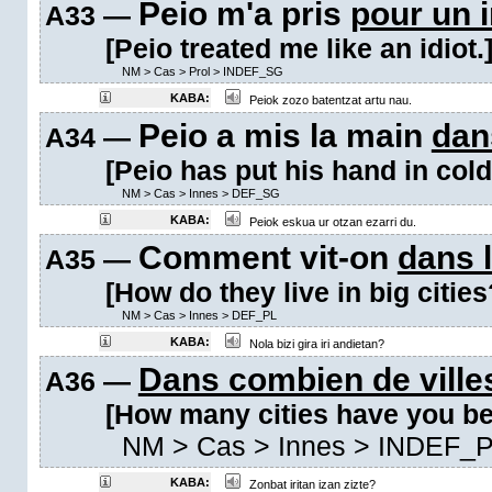
Peio m'a pris
pour un 
A33 —
[Peio treated me like an idiot.
NM
>
Cas
>
Prol
>
INDEF_SG
KABA:
Peiok zozo batentzat artu nau.
Peio a mis la main
dan
A34 —
[Peio has put his hand in cold
NM
>
Cas
>
Innes
>
DEF_SG
KABA:
Peiok eskua ur otzan ezarri du.
Comment vit-on
dans l
A35 —
[How do they live in big cities
NM
>
Cas
>
Innes
>
DEF_PL
KABA:
Nola bizi gira iri andietan?
Dans combien de ville
A36 —
[How many cities have you be
NM
>
Cas
>
Innes
>
INDEF_P
KABA:
Zonbat iritan izan zizte?