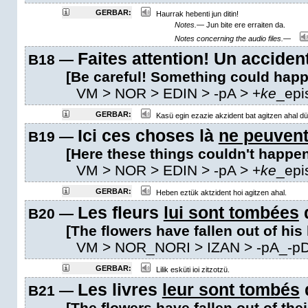
GERBAR:
Haurrak hebenti jun ditin!
Notes.—
Jun bite ere erraiten da.
Notes concerning the audio files.—
Faites attention! Un acciden
B18 —
[Be careful! Something could happ
VM
> NOR > EDIN >
-pA
>
+
ke
_epi
GERBAR:
Kasü egin ezazie akzident bat agitzen ahal dü
Ici ces choses là
ne peuvent
B19 —
[Here these things couldn't happen
VM
> NOR > EDIN >
-pA
>
+
ke
_epi
GERBAR:
Heben eztük aktzident hoi agitzen ahal.
Les fleurs
lui sont tombées
B20 —
[The flowers have fallen out of his
VM
> NOR_NORI > IZAN >
-pA_-p
GERBAR:
Lilik esküti ioi zitzotzü.
Les livres
leur sont tombés
B21 —
[The flowers have fallen out of the