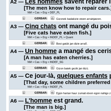
Les hommes
savent réparer l
A2 —
[The men know how to repair cars.
NM
>
Cas
>
Erg
>
DEF_PL
GERBAR:
Gizonek badakizie otoen arrainjatzen.
Cinq chats
ont mangé du poi
A3 —
[Five cats have eaten fish.]
NM
>
Cas
>
Erg
>
INDEF_PL
>
Quant
GERBAR:
Bost gatük jan dizie arrañ.
Un homme
a mangé des ceri
A4 —
[A man has eaten cherries.]
NM
>
Cas
>
Erg
>
INDEF_SG
GERBAR:
Gizon batek gezik jan titzü.
Ce jour-là,
quelques enfants
p
A5 —
[That day, some children preferred
NM
>
Cas
>
Erg
>
INDEF_PL
GERBAR:
Egün hartan haur zumait etxen egon nahigo z
L'homme
est grand.
A6 —
[The man is big.]