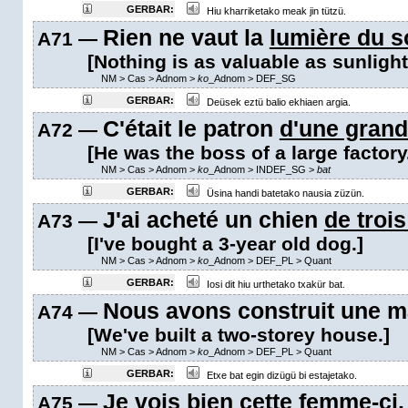
GERBAR:
Hiu kharriketako meak jin tützü.
Rien ne vaut la
lumière du so
A71 —
[Nothing is as valuable as sunlight
NM
>
Cas
>
Adnom
>
ko
_Adnom
>
DEF_SG
GERBAR:
Deüsek eztü balio ekhiaen argia.
C'était le patron
d'une grand
A72 —
[He was the boss of a large factory
NM
>
Cas
>
Adnom
>
ko
_Adnom
>
INDEF_SG
>
bat
GERBAR:
Üsina handi batetako nausia züzün.
J'ai acheté un chien
de troi
A73 —
[I've bought a 3-year old dog.]
NM
>
Cas
>
Adnom
>
ko
_Adnom
>
DEF_PL
>
Quant
GERBAR:
Iosi dit hiu urthetako txakür bat.
Nous avons construit une 
A74 —
[We've built a two-storey house.]
NM
>
Cas
>
Adnom
>
ko
_Adnom
>
DEF_PL
>
Quant
GERBAR:
Etxe bat egin dizügü bi estajetako.
Je vois bien
cette femme-ci
A75 —