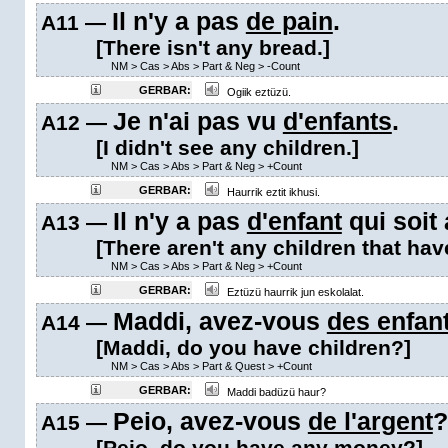
Il n'y a pas
de pain
.
A11 —
[There isn't any bread.]
NM
>
Cas
>
Abs
>
Part & Neg
>
-Count
GERBAR:
Ogiik eztüzü.
Je n'ai pas vu
d'enfants
.
A12 —
[I didn't see any children.]
NM
>
Cas
>
Abs
>
Part & Neg
>
+Count
GERBAR:
Haurrik eztit ikhusi.
Il n'y a pas
d'enfant
qui soit 
A13 —
[There aren't any children that hav
NM
>
Cas
>
Abs
>
Part & Neg
>
+Count
GERBAR:
Eztüzü haurrik jun eskolalat.
Maddi, avez-vous
des enfan
A14 —
[Maddi, do you have children?]
NM
>
Cas
>
Abs
>
Part & Quest
>
+Count
GERBAR:
Maddi badüzü haur?
Peio, avez-vous
de l'argent
?
A15 —
[Peio, do you have any money?]