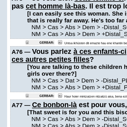
pas
cet homme là-bas
. Il est trop l
[I can easily see this woman. She 
that is really far away. He's too far
NM
>
Cas
>
Abs
>
Dem
>
-Distal_
NM
>
Cas
>
Abs
>
Dem
>
+Distal_
GERBAR:
Untsa ikhüsten dit emazte hau ene khantin bei
Vous parlez
à ces enfants-ci
A76 —
ces autres petites filles
?
[You are talking to these children h
girls over there?]
NM
>
Cas
>
Dat
>
Dem
>
-Distal_P
NM
>
Cas
>
Abs
>
Dem
>
+Distal_
GERBAR:
Haur hoier mintzatzen nitzaitzü aisa, bena ezt
Ce bonbon-là
est pour vous
A77 —
[That sweet is for you and this bisc
NM
>
Cas
>
Abs
>
Dem
>
-Distal_
NM
>
Cas
>
Abs
>
Dem
>
-Distal_