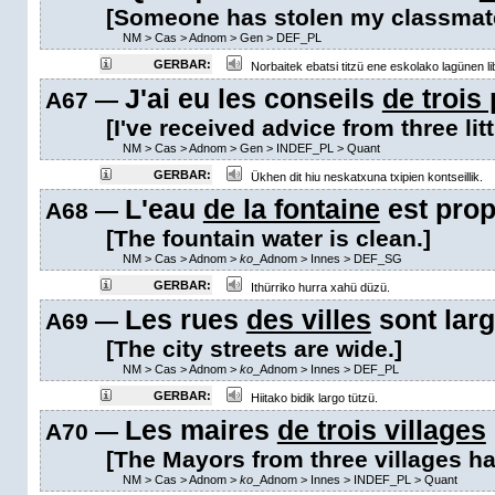
[Someone has stolen my classmate
NM
>
Cas
>
Adnom
>
Gen
>
DEF_PL
GERBAR:
Norbaitek ebatsi titzü ene eskolako lagünen li
J'ai eu les conseils
de trois 
A67 —
[I've received advice from three littl
NM
>
Cas
>
Adnom
>
Gen
>
INDEF_PL
>
Quant
GERBAR:
Ükhen dit hiu neskatxuna txipien kontseillik.
L'eau
de la fontaine
est prop
A68 —
[The fountain water is clean.]
NM
>
Cas
>
Adnom
>
ko
_Adnom
>
Innes
>
DEF_SG
GERBAR:
Ithürriko hurra xahü düzü.
Les rues
des villes
sont larg
A69 —
[The city streets are wide.]
NM
>
Cas
>
Adnom
>
ko
_Adnom
>
Innes
>
DEF_PL
GERBAR:
Hiitako bidik largo tützü.
Les maires
de trois villages
A70 —
[The Mayors from three villages ha
NM
>
Cas
>
Adnom
>
ko
_Adnom
>
Innes
>
INDEF_PL
>
Quant