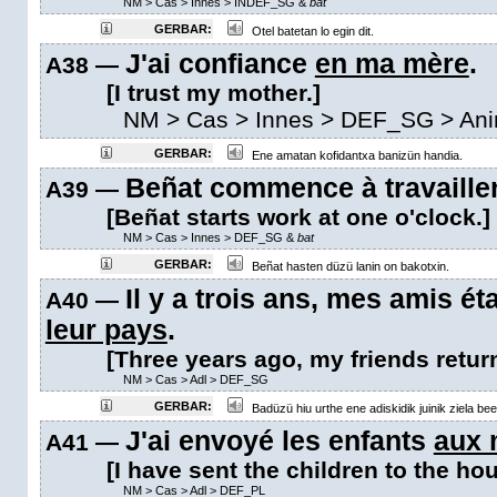
NM
>
Cas
>
Innes
>
INDEF_SG &
bat
GERBAR:
Otel batetan lo egin dit.
J'ai confiance
en ma mère
.
A38 —
[I trust my mother.]
NM
>
Cas
>
Innes
>
DEF_SG
> Ani
GERBAR:
Ene amatan kofidantxa banizün handia.
Beñat commence à travaille
A39 —
[Beñat starts work at one o'clock.]
NM
>
Cas
>
Innes
>
DEF_SG &
bat
GERBAR:
Beñat hasten düzü lanin on bakotxin.
Il y a trois ans, mes amis é
A40 —
leur pays
.
[Three years ago, my friends return
NM
>
Cas
>
Adl
>
DEF_SG
GERBAR:
Badüzü hiu urthe ene adiskidik juinik ziela been
J'ai envoyé les enfants
aux 
A41 —
[I have sent the children to the h
NM
>
Cas
>
Adl
>
DEF_PL