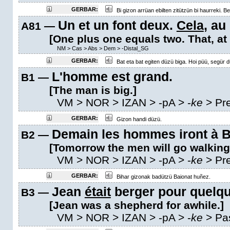
GERBAR:
Bi gizon arrüan ebilten zitützün bi haurreki. B
Un et un font deux.
Cela
, au
A81 —
[One plus one equals two. That, at l
NM
>
Cas
>
Abs
>
Dem
>
-Distal_SG
GERBAR:
Bat eta bat egiten düzü biga. Hoi püü, segür 
L'homme est grand.
B1 —
[The man is big.]
VM
> NOR > IZAN >
-pA
>
-
ke
>
Pr
GERBAR:
Gizon handi düzü.
Demain les hommes iront à B
B2 —
[Tomorrow the men will go walking
VM
> NOR > IZAN >
-pA
>
-
ke
>
Pr
GERBAR:
Bihar gizonak badützü Baionat huñez.
Jean
était
berger pour quelqu
B3 —
[Jean was a shepherd for awhile.]
VM
> NOR > IZAN >
-pA
>
-
ke
>
Pa