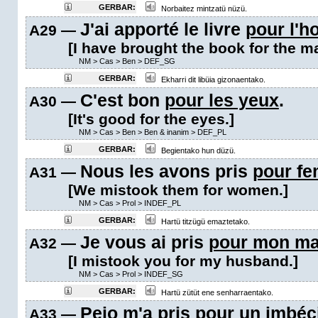
GERBAR:
Norbaitez mintzatü nüzü.
J'ai apporté le livre
pour l'
A29 —
[I have brought the book for the m
NM
>
Cas
>
Ben
>
DEF_SG
GERBAR:
Ekharri dit libüia gizonaentako.
C'est bon
pour les yeux
.
A30 —
[It's good for the eyes.]
NM
>
Cas
>
Ben
>
Ben & inanim
>
DEF_PL
GERBAR:
Begientako hun düzü.
Nous les avons pris
pour f
A31 —
[We mistook them for women.]
NM
>
Cas
>
Prol
>
INDEF_PL
GERBAR:
Hartü titzügü emaztetako.
Je vous ai pris
pour mon ma
A32 —
[I mistook you for my husband.]
NM
>
Cas
>
Prol
>
INDEF_SG
GERBAR:
Hartü zütüt ene senharraentako.
Peio m'a pris
pour un imbéc
A33 —