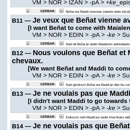
VM
> NOR > IZAN >
-pA
>
+
ke
_epi
GERBAR:
Beñat eta Maddi zinemain ziatekin deitu tützül
Je veux que Beñat vienne av
B11 —
[I want Beñat to come with Maialen'
VM
> NOR > EDIN >
-pA
>
-
ke
>
Su
GERBAR:
Nahi dit Beñat jin dadin Maialenen adixkidiaeki
Nous voulons que Beñat et M
B12 —
chevaux.
[We want Beñat and Maddi to come 
VM
> NOR > EDIN >
-pA
>
-
ke
>
Su
GERBAR:
Nahi ginükezü Beñat eta Maddi jin ditin hiu za
Je ne voulais pas que Maddi a
B13 —
[I didn't want Maddi to go towards 
VM
> NOR > EDIN >
-pA
>
-
ke
>
Su
GERBAR:
Enikezün nahi Maddi jun dadin kharrikako aldil
Je ne voulais pas que Beñat 
B14 —