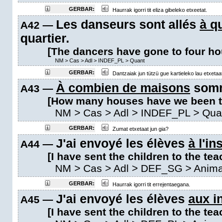
GERBAR:
Haurrak igorri tit eliza gibeleko etxeetat.
Les danseurs sont allés
à q
A42 —
quartier.
[The dancers have gone to four ho
NM
>
Cas
>
Adl
>
INDEF_PL
>
Quant
GERBAR:
Dantzaiak jun tützü gue kartieleko lau etxetaa
À combien de maisons
somm
A43 —
[How many houses have we been t
NM
>
Cas
>
Adl
>
INDEF_PL
>
Qua
GERBAR:
Zumat etxetaat jun gia?
J'ai envoyé les élèves
à l'in
A44 —
[I have sent the children to the tea
NM
>
Cas
>
Adl
>
DEF_SG
> Anima
GERBAR:
Haurrak igorri tit errejentaegana.
J'ai envoyé les élèves
aux i
A45 —
[I have sent the children to the tea