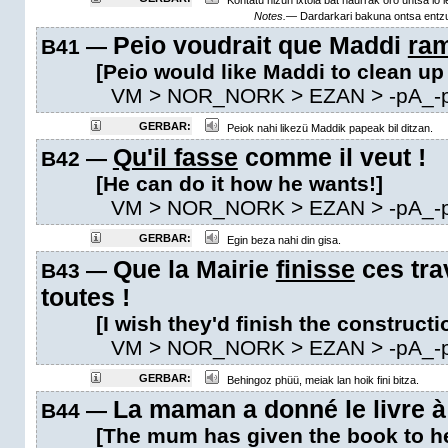
Kontatü nizün ixtoia bat haurrak oro untsa lo le
Notes.—
Dardarkari bakuna ontsa entzu
Peio voudrait que Maddi
ra
B41 —
[Peio would like Maddi to clean up
VM
> NOR_NORK > EZAN >
-pA_-
GERBAR:
Peiok nahi likezü Maddik papeak bil ditzan.
Qu'il fasse
comme il veut !
B42 —
[He can do it how he wants!]
VM
> NOR_NORK > EZAN >
-pA_-
GERBAR:
Egin beza nahi din gisa.
Que la Mairie
finisse
ces tra
B43 —
toutes !
[I wish they'd finish the constructi
VM
> NOR_NORK > EZAN >
-pA_-
GERBAR:
Behingoz phüü, meiak lan hoik fini bitza.
La maman a donné le livre à
B44 —
[The mum has given the book to he