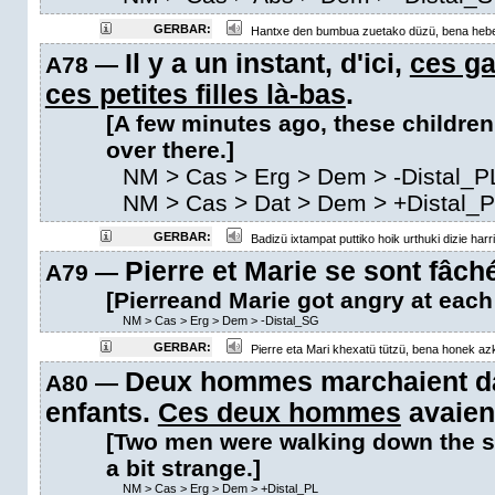
GERBAR:
Hantxe den bumbua zuetako düzü, bena hebet
Il y a un instant, d'ici,
ces g
A78 —
ces petites filles là-bas
.
[A few minutes ago, these children t
over there.]
NM
>
Cas
>
Erg
>
Dem
>
-Distal_P
NM
>
Cas
>
Dat
>
Dem
>
+Distal_
GERBAR:
Badizü ixtampat puttiko hoik urthuki dizie har
Pierre et Marie se sont fâch
A79 —
[Pierreand Marie got angry at each 
NM
>
Cas
>
Erg
>
Dem
>
-Distal_SG
GERBAR:
Pierre eta Mari khexatü tützü, bena honek azk
Deux hommes marchaient da
A80 —
enfants.
Ces deux hommes
avaient
[Two men were walking down the s
a bit strange.]
NM
>
Cas
>
Erg
>
Dem
>
+Distal_PL