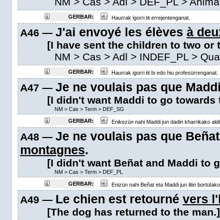
NM
>
Cas
>
Adl
>
DEF_PL
> Anima
GERBAR:
Haurrak igorri tit errejentenganat.
J'ai envoyé les élèves
à deu
A46 —
[I have sent the children to two or 
NM
>
Cas
>
Adl
>
INDEF_PL
>
Qua
GERBAR:
Haurrak igorri tit bi edo hiu profesürrenganat.
Je ne voulais pas que Maddi
A47 —
[I didn't want Maddi to go towards 
NM
>
Cas
>
Term
>
DEF_SG
GERBAR:
Enikezün nahi Maddi jun dadin kharrikako aldil
Je ne voulais pas que Beñat
A48 —
montagnes
.
[I didn't want Beñat and Maddi to 
NM
>
Cas
>
Term
>
DEF_PL
GERBAR:
Enizün nahi Beñat eta Maddi jun litin bortütako 
Le chien est retourné
vers 
A49 —
[The dog has returned to the man.]