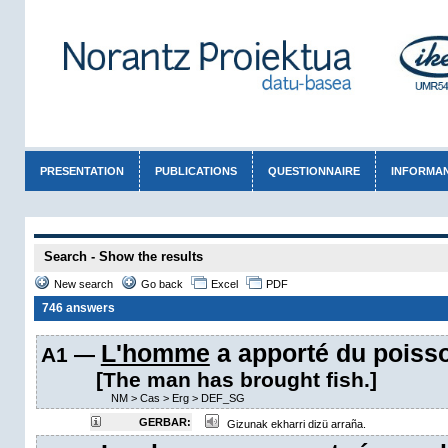
PRESENTATION
PUBLICATIONS
QUESTIONNAIRE
INFORMA
Search - Show the results
New search
Go back
Excel
PDF
746 answers
L'homme
a apporté du poiss
A1 —
[The man has brought fish.]
NM
>
Cas
>
Erg
>
DEF_SG
GERBAR:
Gizunak ekharri dizü arraña.