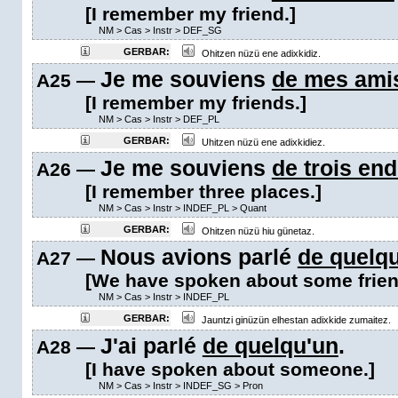
[I remember my friend.]
NM
>
Cas
>
Instr
>
DEF_SG
GERBAR:
Ohitzen nüzü ene adixkidiz.
Je me souviens
de mes ami
A25 —
[I remember my friends.]
NM
>
Cas
>
Instr
>
DEF_PL
GERBAR:
Uhitzen nüzü ene adixkidiez.
Je me souviens
de trois end
A26 —
[I remember three places.]
NM
>
Cas
>
Instr
>
INDEF_PL
>
Quant
GERBAR:
Ohitzen nüzü hiu günetaz.
Nous avions parlé
de quelq
A27 —
[We have spoken about some frien
NM
>
Cas
>
Instr
>
INDEF_PL
GERBAR:
Jauntzi ginüzün elhestan adixkide zumaitez.
J'ai parlé
de quelqu'un
.
A28 —
[I have spoken about someone.]
NM
>
Cas
>
Instr
>
INDEF_SG
>
Pron