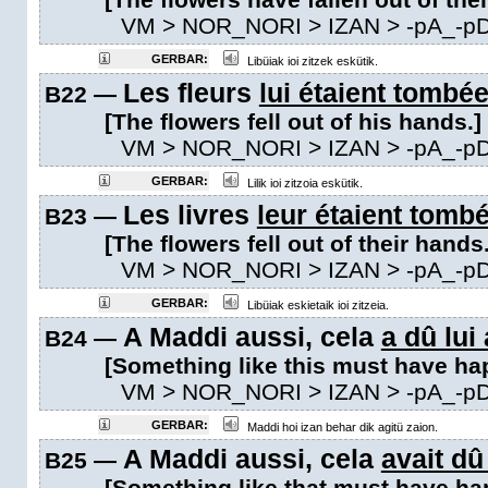
VM
> NOR_NORI > IZAN >
-pA_-p
GERBAR:
Libüiak ioi zitzek eskütik.
Les fleurs
lui étaient tombé
B22 —
[The flowers fell out of his hands.]
VM
> NOR_NORI > IZAN >
-pA_-p
GERBAR:
Lilik ioi zitzoia eskütik.
Les livres
leur étaient tomb
B23 —
[The flowers fell out of their hands.
VM
> NOR_NORI > IZAN >
-pA_-p
GERBAR:
Libüiak eskietaik ioi zitzeia.
A Maddi aussi, cela
a dû lui 
B24 —
[Something like this must have ha
VM
> NOR_NORI > IZAN >
-pA_-p
GERBAR:
Maddi hoi izan behar dik agitü zaion.
A Maddi aussi, cela
avait dû 
B25 —
[Something like that must have ha