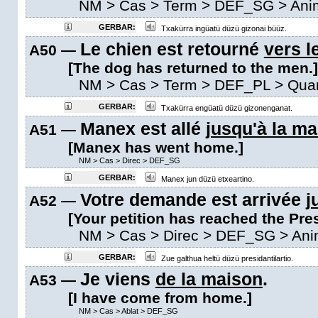
NM
>
Cas
>
Term
>
DEF_SG
> Ani
GERBAR:
Txakürra ingüatü düzü gizonai büüz.
Le chien est retourné
vers 
A50 —
[The dog has returned to the men.]
NM
>
Cas
>
Term
>
DEF_PL
>
Qua
GERBAR:
Txakürra engüatü düzü gizonenganat.
Manex est allé
jusqu'à la m
A51 —
[Manex has went home.]
NM
>
Cas
>
Direc
>
DEF_SG
GERBAR:
Manex jun düzü etxeartino.
Votre demande est arrivée
j
A52 —
[Your petition has reached the Pres
NM
>
Cas
>
Direc
>
DEF_SG
> Ani
GERBAR:
Zue galthua heltü düzü presidantilartio.
Je viens
de la maison
.
A53 —
[I have come from home.]
NM
>
Cas
>
Ablat
>
DEF_SG