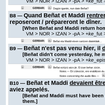
VM
> NOR > IZAN >
-pA
>
+
ke
_fut
GERBAR:
Dagün igantin, nun date Beñat?
Quand Beñat et Maddi
rentre
B8 —
reposeront / prépareront le dîner.
[When Beñat and Maddi return home
VM
> NOR > IZAN >
-pA
>
+
ke
_fut
GERBAR:
Beñat eta Maddi etxen sartzen diatekilaik...
Beñat n'est pas venu hier, il
d
B9 —
[Beñat didn't come yesterday, he m
VM
> NOR > IZAN >
-pA
>
+
ke
_epi
GERBAR:
Beñat eztüzü atzo jin. Ei izan behar zizün.
Notes.—
Eri zükezün, ere erabiltzen du.
Notes concerning the audio files.—
Beñat et Maddi
devaient êtr
B10 —
aviez appelés.
[Beñat and Maddi must have been 
them.]