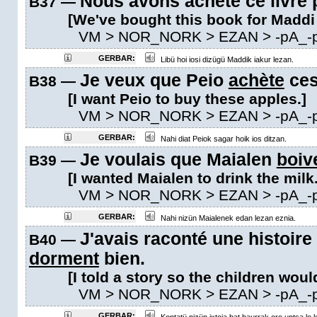
Nous avons acheté ce livre
B37 —
[We've bought this book for Maddi 
VM
> NOR_NORK > EZAN >
-pA_-
GERBAR:
Libü hoi iosi dizügü Maddik iakur lezan.
Je veux que Peio
achète
ces
B38 —
[I want Peio to buy these apples.]
VM
> NOR_NORK > EZAN >
-pA_-
GERBAR:
Nahi diat Peiok sagar hoik ios ditzan.
Je voulais que Maialen
boiv
B39 —
[I wanted Maialen to drink the milk.
VM
> NOR_NORK > EZAN >
-pA_-
GERBAR:
Nahi nizün Maialenek edan lezan eznia.
J'avais raconté une histoire
B40 —
dorment
bien.
[I told a story so the children woul
VM
> NOR_NORK > EZAN >
-pA_-
GERBAR: