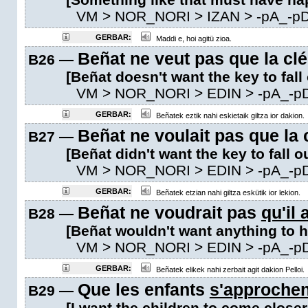
VM
> NOR_NORI > IZAN >
-pA_-p
GERBAR:
Maddi e, hoi agitü zioa.
Beñat ne veut pas que la cl
B26 —
[Beñat doesn't want the key to fall 
VM
> NOR_NORI > EDIN >
-pA_-p
GERBAR:
Beñatek eztik nahi eskietaik giltza ior dakion.
Beñat ne voulait pas que la 
B27 —
[Beñat didn't want the key to fall o
VM
> NOR_NORI > EDIN >
-pA_-p
GERBAR:
Beñatek etzian nahi giltza eskütik ior lekion.
Beñat ne voudrait pas
qu'il 
B28 —
[Beñat wouldn't want anything to h
VM
> NOR_NORI > EDIN >
-pA_-p
GERBAR:
Beñatek elikek nahi zerbait agit dakion Pelloi.
Que les enfants
s'approchen
B29 —
[I want the children to come closer