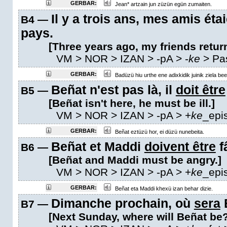
GERBAR:
Jean* artzain jun züzün egün zumaiten.
Il y a trois ans, mes amis éta
B4 —
pays.
[Three years ago, my friends return
VM
> NOR > IZAN >
-pA
>
-
ke
>
Pa
GERBAR:
Badüzü hiu urthe ene adixkidik juinik ziela been
Beñat n'est pas là, il
doit être
B5 —
[Beñat isn't here, he must be ill.]
VM
> NOR > IZAN >
-pA
>
+
ke
_epi
GERBAR:
Beñat eztüzü hor, ei düzü nunebeita.
Beñat et Maddi
doivent être
f
B6 —
[Beñat and Maddi must be angry.]
VM
> NOR > IZAN >
-pA
>
+
ke
_epi
GERBAR:
Beñat eta Maddi khexü izan behar dizie.
Dimanche prochain, où
sera
B7 —
[Next Sunday, where will Beñat be