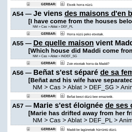
GERBAR:
Etxeik horra nüzü.
Je viens
des maisons d'en 
A54 —
[I have come from the houses belo
NM
>
Cas
>
Ablat
>
DEF_PL
GERBAR:
Horra nüzü peko etxetaik.
De quelle maison
vient Mad
A55 —
[Which house did Maddi come fro
NM
>
Cas
>
Ablat
>
INDEF_SG
GERBAR:
Zoin etxetaik horra da Maddi?
Beñat s'est séparé
de sa f
A56 —
[Beñat and his wife have separated
NM
>
Cas
>
Ablat
>
DEF_SG
> Ani
GERBAR:
Beñat beezi düzü bee emaztetik.
Marie s'est éloignée
de ses 
A57 —
[Marie has drifted away from her fr
NM
>
Cas
>
Ablat
>
DEF_PL
> Ani
GERBAR:
Maddi be lagünetaik hürrüntü düzü.