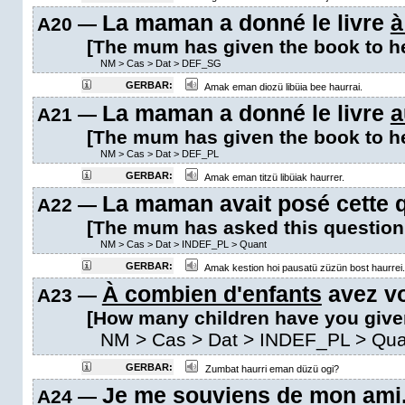
La maman a donné le livre
à
A20 —
[The mum has given the book to he
NM
>
Cas
>
Dat
>
DEF_SG
GERBAR:
Amak eman diozü libüia bee haurrai.
La maman a donné le livre
a
A21 —
[The mum has given the book to he
NM
>
Cas
>
Dat
>
DEF_PL
GERBAR:
Amak eman titzü libüiak haurrer.
La maman avait posé cette 
A22 —
[The mum has asked this question t
NM
>
Cas
>
Dat
>
INDEF_PL
>
Quant
GERBAR:
Amak kestion hoi pausatü züzün bost haurrei.
À combien d'enfants
avez v
A23 —
[How many children have you give
NM
>
Cas
>
Dat
>
INDEF_PL
>
Qua
GERBAR:
Zumbat haurri eman düzü ogi?
Je me souviens
de mon ami
A24 —