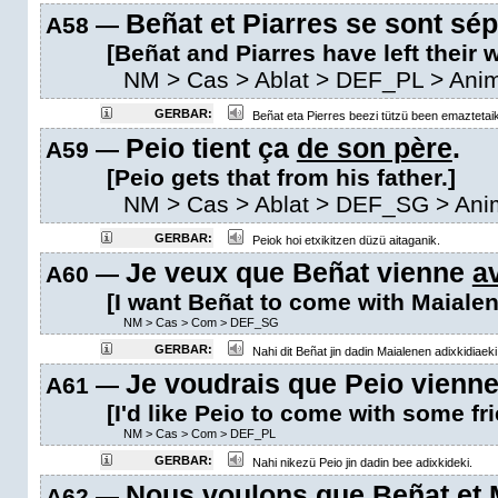
Beñat et Piarres se sont sé
A58 —
[Beñat and Piarres have left their w
NM
>
Cas
>
Ablat
>
DEF_PL
> Ani
GERBAR:
Beñat eta Pierres beezi tützü been emaztetaik
Peio tient ça
de son père
.
A59 —
[Peio gets that from his father.]
NM
>
Cas
>
Ablat
>
DEF_SG
> Ani
GERBAR:
Peiok hoi etxikitzen düzü aitaganik.
Je veux que Beñat vienne
a
A60 —
[I want Beñat to come with Maialen'
NM
>
Cas
>
Com
>
DEF_SG
GERBAR:
Nahi dit Beñat jin dadin Maialenen adixkidiaeki
Je voudrais que Peio vienn
A61 —
[I'd like Peio to come with some fr
NM
>
Cas
>
Com
>
DEF_PL
GERBAR:
Nahi nikezü Peio jin dadin bee adixkideki.
Nous voulons que Beñat et 
A62 —