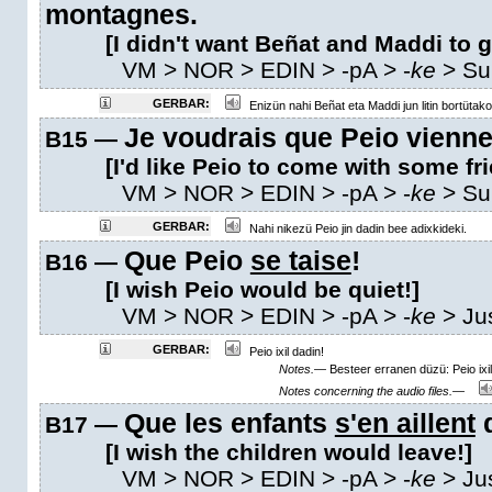
montagnes.
[I didn't want Beñat and Maddi to 
VM
> NOR > EDIN >
-pA
>
-
ke
>
Su
GERBAR:
Enizün nahi Beñat eta Maddi jun litin bortütako 
Je voudrais que Peio vienne
B15 —
[I'd like Peio to come with some fr
VM
> NOR > EDIN >
-pA
>
-
ke
>
Su
GERBAR:
Nahi nikezü Peio jin dadin bee adixkideki.
Que Peio
se taise
!
B16 —
[I wish Peio would be quiet!]
VM
> NOR > EDIN >
-pA
>
-
ke
> Ju
GERBAR:
Peio ixil dadin!
Notes.—
Besteer erranen düzü: Peio ixil
Notes concerning the audio files.—
Que les enfants
s'en aillent
d
B17 —
[I wish the children would leave!]
VM
> NOR > EDIN >
-pA
>
-
ke
> Ju