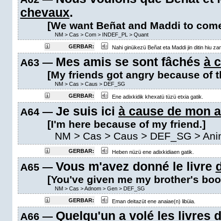
chevaux
.
[We want Beñat and Maddi to come 
NM
>
Cas
>
Com
>
INDEF_PL
>
Quant
GERBAR:
Nahi ginükezü Beñat eta Maddi jin ditin hiu za
Mes amis se sont fâchés
à 
A63 —
[My friends got angry because of t
NM
>
Cas
>
Caus
>
DEF_SG
GERBAR:
Ene adixkidik khexatü tüzü etxia gatik.
Je suis ici
à cause de mon 
A64 —
[I'm here because of my friend.]
NM
>
Cas
>
Caus
>
DEF_SG
> Ani
GERBAR:
Heben nüzü ene adixkidiaen gatik.
Vous m'avez donné le livre
A65 —
[You've given me my brother's boo
NM
>
Cas
>
Adnom
>
Gen
>
DEF_SG
GERBAR:
Eman deitazüt ene anaiae(n) libüia.
Quelqu'un a volé les livres
d
A66 —