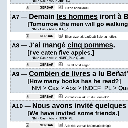
NM
>
Cas
>
Abs
>
DEF_SG
GERBAR:
Gizon handi düzü.
Demain
les hommes
iront à 
A7 —
[Tomorrow the men will go walking
NM
>
Cas
>
Abs
>
DEF_PL
GERBAR:
Bihar gizonak badützü Baionat huñez.
J'ai mangé
cinq pommes
.
A8 —
[I've eaten five apples.]
NM
>
Cas
>
Abs
>
INDEF_PL
>
Quant
GERBAR:
Jan dit bost sagar.
Combien de livres
a lu Beñat
A9 —
[How many books has he read?]
NM
>
Cas
>
Abs
>
INDEF_PL
>
Qu
GERBAR:
Zumat libüü iakurri dü Beñatek?
Nous avons invité quelques
A10 —
[We have invited some friends.]
NM
>
Cas
>
Abs
>
INDEF_PL
GERBAR:
Adixkide zumait khümitatü dizügü.