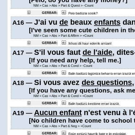
NM
>
Cas
>
Abs
>
Part & Quest
>
-Count
GERBAR:
Peio badüzia sosik?
J'ai vu
de
beaux
enfants
dan
A16 —
[I've seen some cute children in the
NM
>
Cas
>
Abs
>
Part & Affirm
>
+Count
GERBAR:
Ikhusi dit haur ederrik arrüan!
S'il vous faut
de l'aide
, dites
A17 —
[If you need any help, tell me.]
NM
>
Cas
>
Abs
>
Part & Cond
>
-Count
GERBAR:
Balin badüzü lagüntza beharra erran izazüt en
Si vous avez
des questions
A18 —
[If you have any questions, ask me
NM
>
Cas
>
Abs
>
Part & Cond
>
+Count
GERBAR:
Balin badüzü kestione erran izazüt.
Aucun enfant
n'est venu à l'
A19 —
[No children have come to school 
NM
>
Cas
>
Abs
>
Part & Neg
>
+Count
GERBAR:
Egün eztüzü haurrik bate e jin eskolalat.