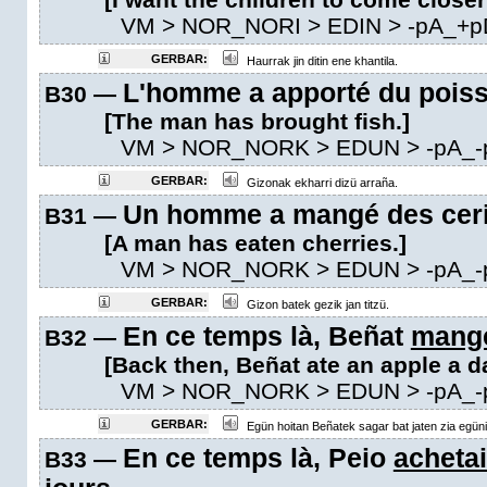
VM
> NOR_NORI > EDIN >
-pA_+p
GERBAR:
Haurrak jin ditin ene khantila.
L'homme a apporté du pois
B30 —
[The man has brought fish.]
VM
> NOR_NORK > EDUN >
-pA_-
GERBAR:
Gizonak ekharri dizü arraña.
Un homme a mangé des ceri
B31 —
[A man has eaten cherries.]
VM
> NOR_NORK > EDUN >
-pA_-
GERBAR:
Gizon batek gezik jan titzü.
En ce temps là, Beñat
mange
B32 —
[Back then, Beñat ate an apple a da
VM
> NOR_NORK > EDUN >
-pA_-
GERBAR:
Egün hoitan Beñatek sagar bat jaten zia egüni
En ce temps là, Peio
achetai
B33 —