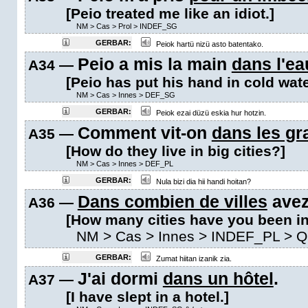
[Peio treated me like an idiot.]
NM
>
Cas
>
Prol
>
INDEF_SG
GERBAR:
Peiok hartü nizü asto batentako.
Peio a mis la main
dans l'ea
A34 —
[Peio has put his hand in cold wate
NM
>
Cas
>
Innes
>
DEF_SG
GERBAR:
Peiok ezai düzü eskia hur hotzin.
Comment vit-on
dans les gr
A35 —
[How do they live in big cities?]
NM
>
Cas
>
Innes
>
DEF_PL
GERBAR:
Nula bizi dia hii handi hoitan?
Dans combien de villes
avez
A36 —
[How many cities have you been i
NM
>
Cas
>
Innes
>
INDEF_PL
>
Q
GERBAR:
Zumat hiitan izanik zia.
J'ai dormi
dans un hôtel
.
A37 —
[I have slept in a hotel.]