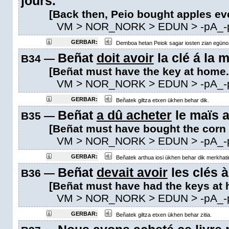
jours.
[Back then, Peio bought apples eve
VM
> NOR_NORK > EDUN >
-pA_-
GERBAR:
Demboa hetan Peiok sagar iosten zian egüno
Beñat
doit avoir
la clé á la 
B34 —
[Beñat must have the key at home.
VM
> NOR_NORK > EDUN >
-pA_-
GERBAR:
Beñatek giltza etxen ükhen behar dik.
Beñat
a dû acheter
le maïs 
B35 —
[Beñat must have bought the corn 
VM
> NOR_NORK > EDUN >
-pA_-
GERBAR:
Beñatek arthua iosi ükhen behar dik merkhati
Beñat
devait avoir
les clés à
B36 —
[Beñat must have had the keys at 
VM
> NOR_NORK > EDUN >
-pA_-
GERBAR:
Beñatek giltza etxen ükhen behar zitia.